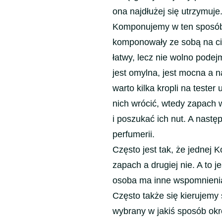
Perfumy
ona najdłużej się utrzymuje
zapach
Komponujemy w ten sposób p
dla
Kobiet
komponowały ze sobą na cie
łatwy, lecz nie wolno podej
jest omylna, jest mocna a n
warto kilka kropli na teste
nich wrócić, wtedy zapach 
i poszukać ich nut. A nastę
perfumerii.
Często jest tak, że jednej 
zapach a drugiej nie. A to j
osoba ma inne wspomnienia
Często także się kierujemy
wybrany w jakiś sposób okr