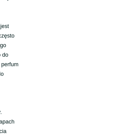
jest
często
ego
o do
ę perfum
do
.
zapach
cia