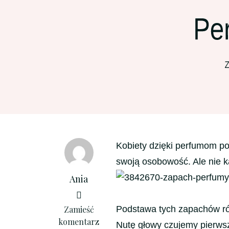
Kobiety dzięki perfumom p
swoją osobowość. Ale nie ka
Ania
we
Zamieść
Podstawa tych zapachów róż
wpisie
komentarz
Nutę głowy czujemy pierwsz