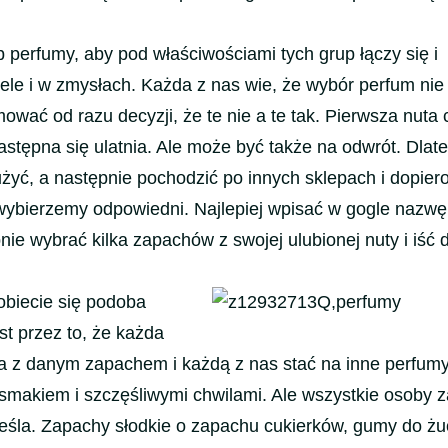
.
erfumy, aby pod właściwościami tych grup łączy się i
le i w zmysłach. Każda z nas wie, że wybór perfum nie 
mować od razu decyzji, że te nie a te tak. Pierwsza nuta 
astępna się ulatnia. Ale może być także na odwrót. Dlat
r użyć, a następnie pochodzić po innych sklepach i dopier
wybierzemy odpowiedni. Najlepiej wpisać w gogle nazw
pnie wybrać kilka zapachów z swojej ulubionej nuty i iść 
Kobiecie się podoba
est przez to, że każda
 z danym zapachem i każdą z nas stać na inne perfumy
 smakiem i szczęśliwymi chwilami. Ale wszystkie osoby 
eśla. Zapachy słodkie o zapachu cukierków, gumy do żu