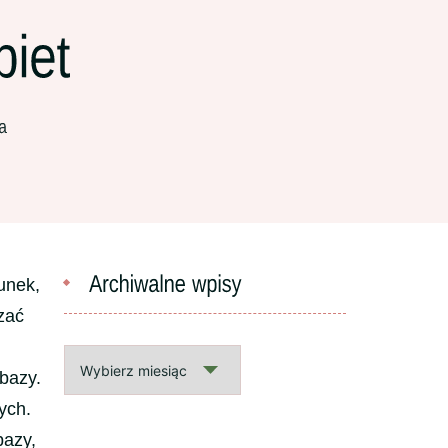
unek,
zać
Archiwalne
 bazy.
wpisy
ych.
bazy,