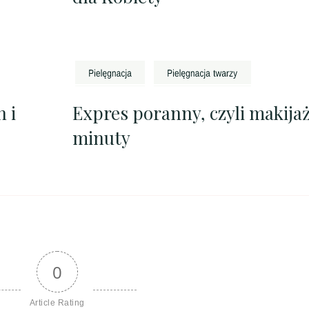
 i
Expres poranny, czyli makijaż
minuty
0
Article Rating