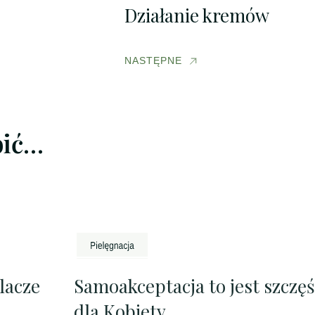
Działanie kremów
NASTĘPNE
bić…
lacze
Samoakceptacja to jest szczęś
dla Kobiety