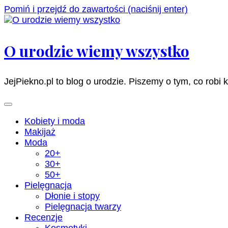
Pomiń i przejdź do zawartości (naciśnij enter)
O urodzie wiemy wszystko
JejPiekno.pl to blog o urodzie. Piszemy o tym, co robi 
Kobiety i moda
Makijaż
Moda
20+
30+
50+
Pielęgnacja
Dłonie i stopy
Pielęgnacja twarzy
Recenzje