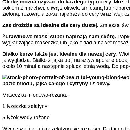
Glinkę można używać do każdego typu cery.
Może b
sokiem z marchwi, oliwą z oliwek, śmietaną lub napar
zieloną, różową, a żółta najlepsza do cery wrażliwej, 
Zaś drożdże są idealne dla cery tłuste
j. Zmieszaj św
Żurawinowe maski super napinają nam skórę.
Papkę
wygładzająca maseczka lub jako okład a nawet masaż 
Białko kurze także jest idealne dla naszej cery
. Wiot
ją wygładza. Białko z jajka ubij na sztywną pianę doda
około 10 minut a następnie spłucz letnią wodą. Do pap
bazie miodu, jajka całego i cytryny i z oliwy.
Maseczka miodowo-różana:
1 łyżeczka żelatyny
5 łyżek wody różanej
Wymieszaj i gotuj aż żelatyna się rozpuści. Dodaj do te