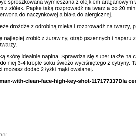
yć sproszkowana wymieszana z olejkiem araganowym w
em z ziółek. Papkę taką rozprowadź na twarz a po 20 mi
czerwona do naczynkowej a biała do alergicznej.
ieże drożdże z odrobiną mleka i rozprowadź na twarzy, p
 najlepiej zrobić z żurawiny, otrąb pszennych i naparu 
twarzy.
ką skórę idealnie napina. Sprawdza się super także na ce
j do niej 3-4 krople soku świeżo wyciśniętego z cytryny.
ki możesz dodać 2 łyżki mąki owsianej.
Dla ce
go: