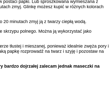
 postaci papki. Lub sproszkowana wymieszana z
nutach zmyj. Glinkę możesz kupić w różnych kolorach
o 20 minutach zmyj ją z twarzy ciepłą wodą.
ze skrzypu polnego. Można ją wykorzystać jako
rze tłustej i mieszanej, ponieważ idealnie zwęża pory i
 Taką papkę rozprowadź na twarz i szyję i pozostaw na
ry bardzo dojrzałej zalecam jednak maseczki na