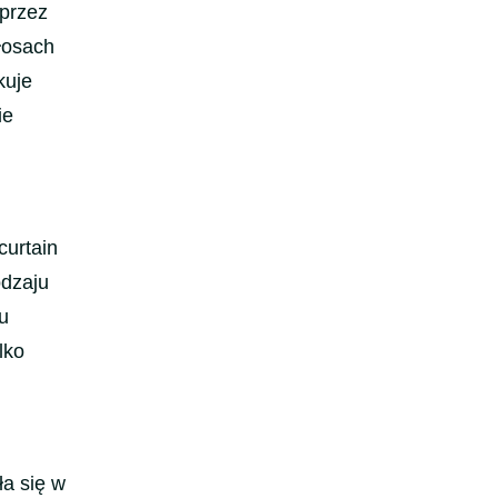
 przez
włosach
kuje
ie
curtain
odzaju
u
lko
ła się w