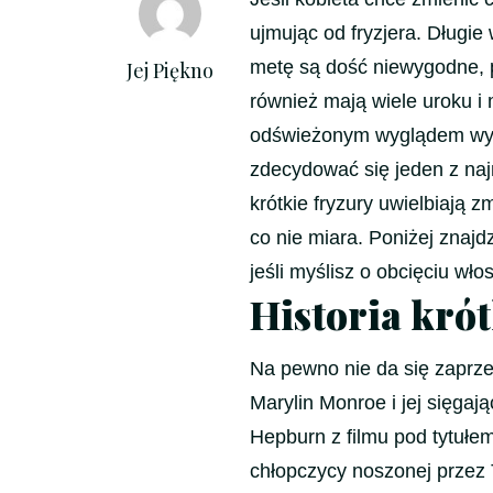
ujmując od fryzjera. Długie
metę są dość niewygodne, p
Jej Piękno
również mają wiele uroku 
odświeżonym wyglądem wyst
zdecydować się jeden z na
krótkie fryzury uwielbiają 
co nie miara. Poniżej znajdz
jeśli myślisz o obcięciu wł
Historia kró
Na pewno nie da się zaprzec
Marylin Monroe i jej sięgaj
Hepburn z filmu pod tytułe
chłopczycy noszonej przez 