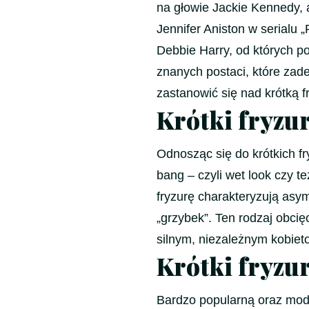
na głowie Jackie Kennedy, a
Jennifer Aniston w serialu „
Debbie Harry, od których p
znanych postaci, które zad
zastanowić się nad krótką f
Krótki fryzur
Odnosząc się do krótkich f
bang – czyli wet look czy te
fryzurę charakteryzują asy
„grzybek”. Ten rodzaj obcię
silnym, niezależnym kobieto
Krótki fryzur
Bardzo popularną oraz modną