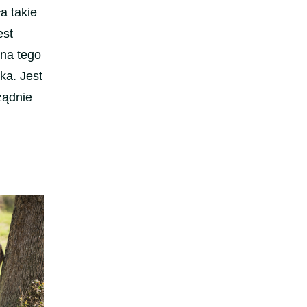
a takie
est
 na tego
ka. Jest
ządnie