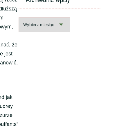
 dłuższą
om
Archiwalne
nowym,
wpisy
nać, że
e jest
tanowić,
zd jak
Audrey
yzurze
uffants”