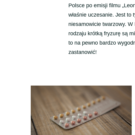
Polsce po emisji filmu „Le
właśnie uczesanie. Jest to 
niesamowicie twarzowy. W P
rodzaju krótką fryzurę są 
to na pewno bardzo wygodna
zastanowić!
Nawigacja
wpisu