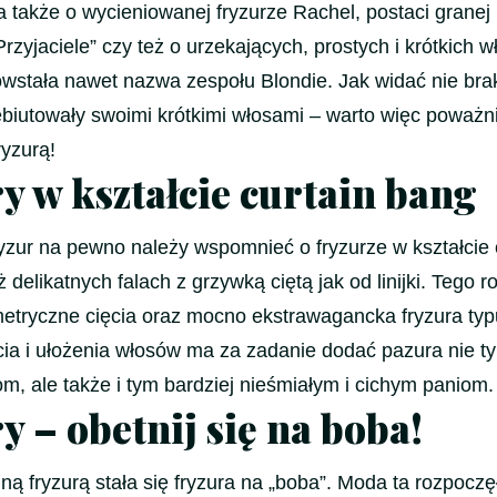
 także o wycieniowanej fryzurze Rachel, postaci granej
Przyjaciele” czy też o urzekających, prostych i krótkich 
owstała nawet nazwa zespołu Blondie. Jak widać nie bra
ebiutowały swoimi krótkimi włosami – warto więc poważn
ryzurą!
y w kształcie curtain bang
ryzur na pewno należy wspomnieć o fryzurze w kształcie 
ż delikatnych falach z grzywką ciętą jak od linijki. Tego r
metryczne cięcia oraz mocno ekstrawagancka fryzura typ
cia i ułożenia włosów ma za zadanie dodać pazura nie ty
m, ale także i tym bardziej nieśmiałym i cichym paniom.
y – obetnij się na boba!
 fryzurą stała się fryzura na „boba”. Moda ta rozpoczę