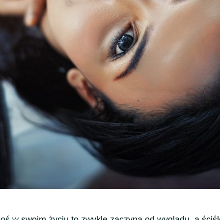
coś w swoim życiu to zwykle zaczyna od wyglądu, a ściśl