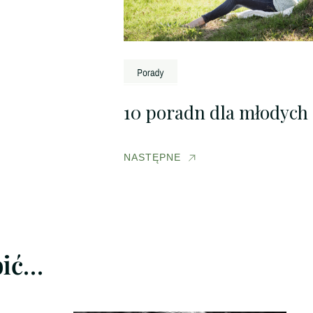
10 poradn dla młodyc
NASTĘPNE
bić…