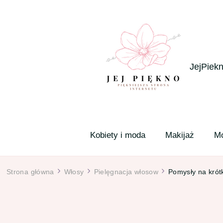
JejPiekn
Kobiety i moda
Makijaż
M
Strona główna
Włosy
Pielęgnacja włosow
Pomysły na krótk