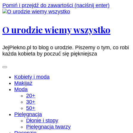
Pomiń i przejdź do zawartości (naciśnij enter)
O urodzie wiemy wszystko
JejPiekno.pl to blog o urodzie. Piszemy o tym, co robi
każda kobieta by poczuć się piękniejsza
Kobiety i moda
Makijaż
Moda
20+
30+
50+
Pielęgnacja
Dłonie i stopy
Pielęgnacja twarzy