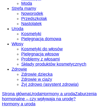
Moda
Strefa mamy
Noworodek
Przedszkolak
Nastolatek
Uroda
Kosmetyki
Pielęgnacja domowa
Włosy
Kosmetyki do włosów
Pielęgnacja włosow
Problemy z włosami
Składy produktów kosmetycznych
Zdrowie
Zdrowie dziecka
Zdrowie w ciąży
Żyj zdrowo (asystent zdrowia)
Strona główna
Uroda
Hormony a uroda
Zaburzenia
hormonalne – czy wpływaja na urodę?
Hormony a uroda