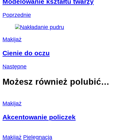
Modelowanie kształtu twarzy
Poprzednie
Makijaż
Cienie do oczu
Następne
Możesz również polubić…
Makijaż
Akcentowanie policzek
Makijaż
Pielęgnacja