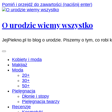
Pomiń i przejdź do zawartości (naciśnij enter)
O urodzie wiemy wszystko
JejPiekno.pl to blog o urodzie. Piszemy o tym, co robi 
Kobiety i moda
Makijaż
Moda
20+
30+
50+
Pielęgnacja
Dłonie i stopy
Pielęgnacja twarzy
Recenzje