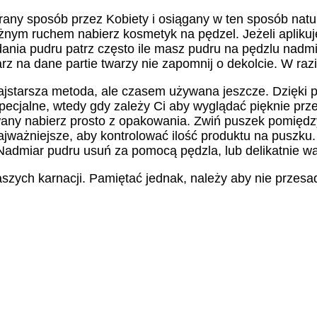
rany sposób przez Kobiety i osiągany w ten sposób natura
nym ruchem nabierz kosmetyk na pędzel. Jeżeli aplikuje
ania pudru patrz często ile masz pudru na pędzlu nadmi
z na dane partie twarzy nie zapomnij o dekolcie. W razi
najstarsza metoda, ale czasem używana jeszcze. Dzięki p
ecjalne, wtedy gdy zależy Ci aby wyglądać pięknie przez
any nabierz prosto z opakowania. Zwiń puszek pomiędz
Najważniejsze, aby kontrolować ilość produktu na puszku.
 Nadmiar pudru usuń za pomocą pędzla, lub delikatnie w
zych karnacji. Pamiętać jednak, należy aby nie przesad