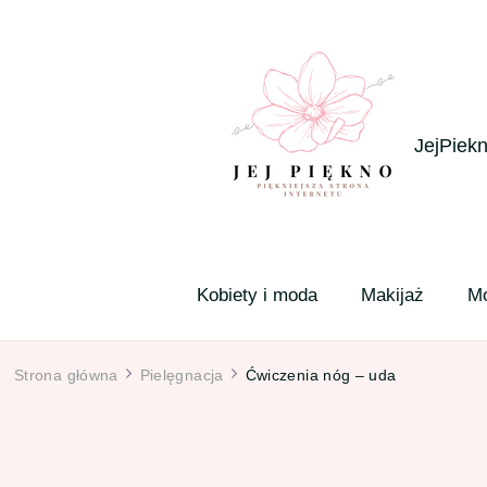
JejPiekn
Kobiety i moda
Makijaż
M
Strona główna
Pielęgnacja
Ćwiczenia nóg – uda