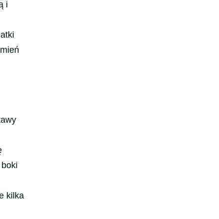
 i
atki
zmień
stawy
ę
 boki
e kilka