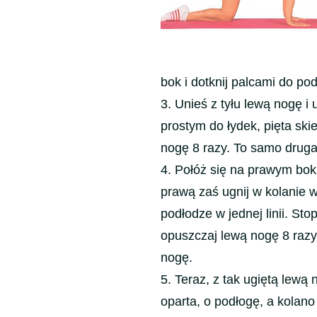
Ćwiczenia
nóg
–
uda
bok i dotknij palcami do po
3. Unieś z tyłu lewą nogę i
prostym do łydek, pięta sk
nogę 8 razy. To samo druga
4. Połóż się na prawym boku
prawą zaś ugnij w kolanie w
podłodze w jednej linii. St
opuszczaj lewą nogę 8 razy
nogę.
5. Teraz, z tak ugiętą lewą
oparta, o podłogę, a kolan