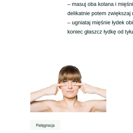
– masuj oba kolana i mięśn
delikatnie potem zwiększaj 
– ugniataj mięśnie łydek ob
koniec głaszcz łydkę od tyłu
Nawigacja
wpisu