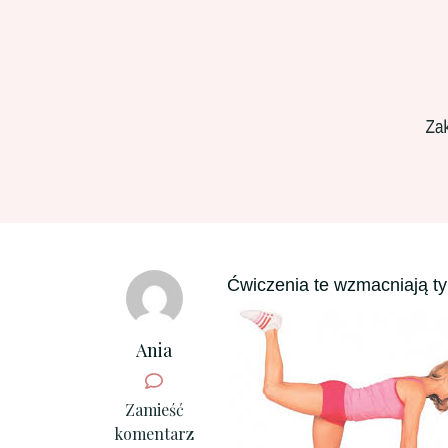
Ćwiczenia te wzmacniają tyl
Ania
we
Zamieść
wpisie
komentarz