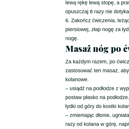
lewą rękę lewą stopę, a pra
opuszczaj 8 razy nie dotyk
6. Zakończ ćwiczenia, leżąc
piersiowej, złap nogę za ły
nogę.
Masaż nóg po ć
Za każdym razem, po ćwicze
zastosować ten masaż, aby p
kolanowe.
– usiądź na podłodze z wyp
postaw płasko na podłodze.
łydki od góry do kostki kol
– zmieniając dłonie, ugniata
razy od kolana w górę, nap