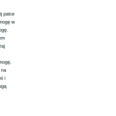
j palce
 nogę w
ogę.
tem
zaj
 nogę,
y na
ś i
ugą