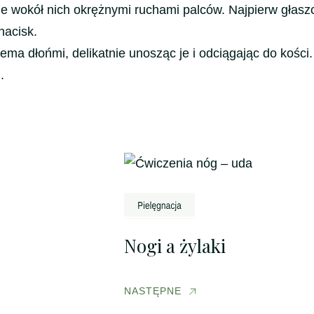
ie wokół nich okrężnymi ruchami palców. Najpierw głasz
nacisk.
iema dłońmi, delikatnie unosząc je i odciągając do kości
.
Nogi a żylaki
NASTĘPNE