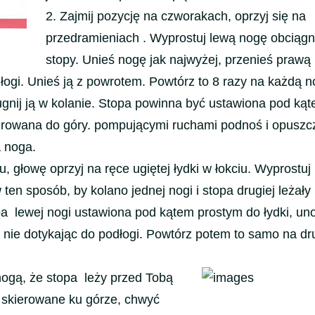
2. Zajmij pozycję na czworakach, oprzyj się na
przedramieniach . Wyprostuj lewą nogę obciągni
stopy. Unieś nogę jak najwyżej, przenieś prawą
dłogi. Unieś ją z powrotem. Powtórz to 8 razy na każdą n
 ugnij ją w kolanie. Stopa powinna być ustawiona pod ką
ierowana do góry. pompującymi ruchami podnoś i opuszc
 noga.
, głowę oprzyj na ręce ugiętej łydki w łokciu. Wyprostuj
 ten sposób, by kolano jednej nogi i stopa drugiej leżał
opa lewej nogi ustawiona pod kątem prostym do łydki, uno
 nie dotykając do podłogi. Powtórz potem to samo na dr
 nogą, że stopa leży przed Tobą
o skierowane ku górze, chwyć