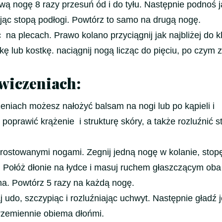
wą nogę 8 razy przesuń ód i do tyłu. Następnie podnoś ją
ając stopą podłogi. Powtórz to samo na drugą nogę.
 na plecach. Prawo kolano przyciągnij jak najbliżej do kl
dkę lub kostkę. naciągnij nogą licząc do pięciu, po czym 
wiczeniach:
niach możesz nałożyć balsam na nogi lub po kąpieli i
oprawić krążenie i strukturę skóry, a także rozluźnić 
rostowanymi nogami. Zegnij jedną nogę w kolanie, stop
 Połóż dłonie na łydce i masuj ruchem głaszczącym oba
ana. Powtórz 5 razy na każdą nogę.
j udo, szczypiąc i rozluźniając uchwyt. Następnie gładź j
rzemiennie obiema dłońmi.