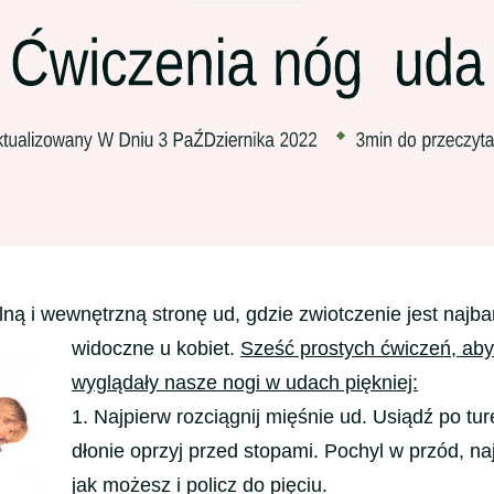
ną i wewnętrzną stronę ud, gdzie zwiotczenie jest najba
widoczne u kobiet.
Sześć prostych ćwiczeń, aby
wyglądały nasze nogi w udach piękniej:
1. Najpierw rozciągnij mięśnie ud. Usiądź po tur
dłonie oprzyj przed stopami. Pochyl w przód, na
jak możesz i policz do pięciu.