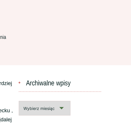
rdziej
Archiwalne
ecku ,
wpisy
jdalej