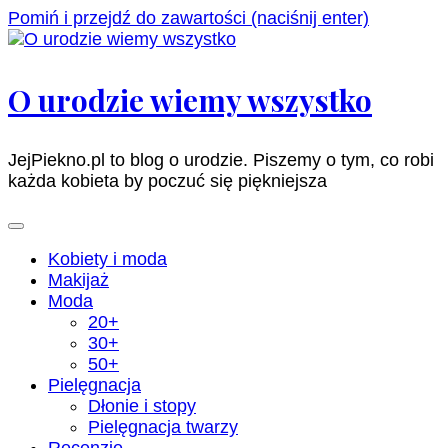
Pomiń i przejdź do zawartości (naciśnij enter)
O urodzie wiemy wszystko
JejPiekno.pl to blog o urodzie. Piszemy o tym, co robi
każda kobieta by poczuć się piękniejsza
Kobiety i moda
Makijaż
Moda
20+
30+
50+
Pielęgnacja
Dłonie i stopy
Pielęgnacja twarzy