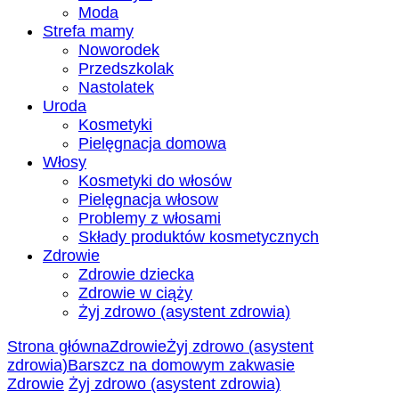
Moda
Strefa mamy
Noworodek
Przedszkolak
Nastolatek
Uroda
Kosmetyki
Pielęgnacja domowa
Włosy
Kosmetyki do włosów
Pielęgnacja włosow
Problemy z włosami
Składy produktów kosmetycznych
Zdrowie
Zdrowie dziecka
Zdrowie w ciąży
Żyj zdrowo (asystent zdrowia)
Strona główna
Zdrowie
Żyj zdrowo (asystent
zdrowia)
Barszcz na domowym zakwasie
Zdrowie
Żyj zdrowo (asystent zdrowia)