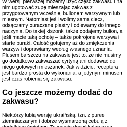
W wersji pierwszej możemy użyć część zakwasu i na
nim ugotować zupę mieszając zakwas z
przygotowanym wcześniej bulionem warzywnym lub
mięsnym. Natomiast jeśli wolimy samą ciecz,
odsączamy buraczane plastry i odlewamy do innego
naczynia. Do takiej kiszonki także dodajemy bulion, a
jeśli macie taką ochotę – także pokrojone warzywa i
starte buraki. Całość gotujemy aż do zmiękczenia
warzyw i doprawiamy według własnego uznania.
Plusem barszczu na zakwasie jest to, że nie musimy
go dodatkowo zakwaszać cyrtyną ani dodawać do
niego gotowych mieszanek. Jak widzicie, receptura
jest bardzo prosta do wykonania, a jedynym minusem
jest czas robienia się zakwasu.
Co jeszcze możemy dodać do
zakwasu?
Niektórzy lubią wersję ukraińską, tzn. z puree
ziemniaczanym i dobrze wysmarzoną cebulą z
dodatkiem śmietany. To wersja dosyć kaloryczna.