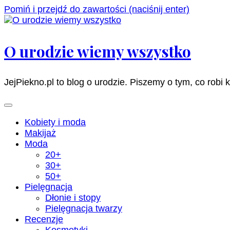
Pomiń i przejdź do zawartości (naciśnij enter)
O urodzie wiemy wszystko
JejPiekno.pl to blog o urodzie. Piszemy o tym, co robi 
Kobiety i moda
Makijaż
Moda
20+
30+
50+
Pielęgnacja
Dłonie i stopy
Pielęgnacja twarzy
Recenzje