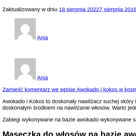
Zaktualizowany w dniu
18 sierpnia 2022
7 sierpnia 201
Ania
Ania
Zamieść komentarz
we wpisie Awokado i kokos w kos
Awokado i Kokos to doskonały nawilżacz suchej skóry i 
doskonałym środkiem na nawilżanie włosów. Warto jed
Zabiegi wykonywane na bazie awokado wykonywane są o
Maseczka do włosów na bazie aw