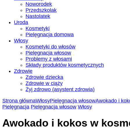
Noworodek
Przedszkolak
Nastolatek
Uroda
Kosmetyki
Pielęgnacja domowa
Włosy
Kosmetyki do włosów
Pielęgnacja włosow
Problemy z włosami
Składy produktów kosmetycznych
Zdrowie
Zdrowie dziecka
Zdrowie w ciąży
Żyj zdrowo (asystent zdrowia)
Strona główna
Włosy
Pielęgnacja włosow
Awokado i kok
Pielęgnacja
Pielęgnacja włosow
Włosy
Awokado i kokos w kosm