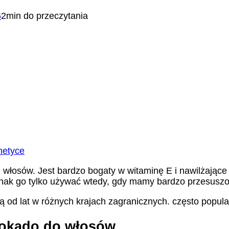
6
2min do przeczytania
metyce
włosów. Jest bardzo bogaty w witaminę E i nawilżające o
nak go tylko używać wtedy, gdy mamy bardzo przesuszo
d lat w różnych krajach zagranicznych. często popul
okado do włosów.