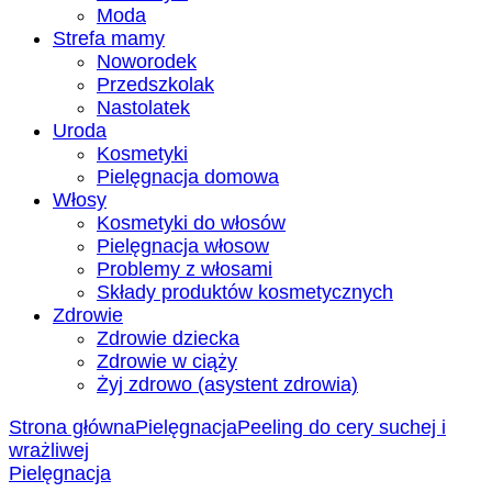
Moda
Strefa mamy
Noworodek
Przedszkolak
Nastolatek
Uroda
Kosmetyki
Pielęgnacja domowa
Włosy
Kosmetyki do włosów
Pielęgnacja włosow
Problemy z włosami
Składy produktów kosmetycznych
Zdrowie
Zdrowie dziecka
Zdrowie w ciąży
Żyj zdrowo (asystent zdrowia)
Strona główna
Pielęgnacja
Peeling do cery suchej i
wrażliwej
Pielęgnacja