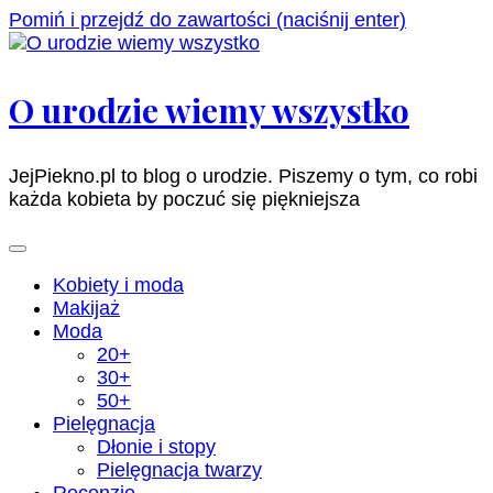
Pomiń i przejdź do zawartości (naciśnij enter)
O urodzie wiemy wszystko
JejPiekno.pl to blog o urodzie. Piszemy o tym, co robi
każda kobieta by poczuć się piękniejsza
Kobiety i moda
Makijaż
Moda
20+
30+
50+
Pielęgnacja
Dłonie i stopy
Pielęgnacja twarzy