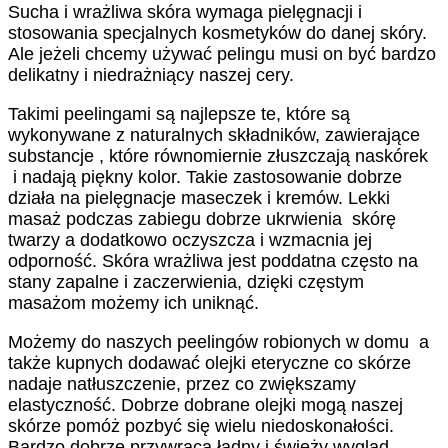
Sucha i wrażliwa skóra wymaga pielęgnacji i
stosowania specjalnych kosmetyków do danej skóry.
Ale jeżeli chcemy używać pelingu musi on być bardzo
delikatny i niedrażniący naszej cery.
Takimi peelingami są najlepsze te, które są
wykonywane z naturalnych składników, zawierające
substancje , które równomiernie złuszczają naskórek
i nadają piękny kolor. Takie zastosowanie dobrze
działa na pielęgnacje maseczek i kremów. Lekki
masaż podczas zabiegu dobrze ukrwienia skórę
twarzy a dodatkowo oczyszcza i wzmacnia jej
odporność. Skóra wrażliwa jest poddatna często na
stany zapalne i zaczerwienia, dzięki częstym
masażom możemy ich uniknąć.
Możemy do naszych peelingów robionych w domu a
także kupnych dodawać olejki eteryczne co skórze
nadaje natłuszczenie, przez co zwiększamy
elastyczność. Dobrze dobrane olejki mogą naszej
skórze pomóż pozbyć się wielu niedoskonałości.
Bardzo dobrze przywraca ładny i świeży wygląd