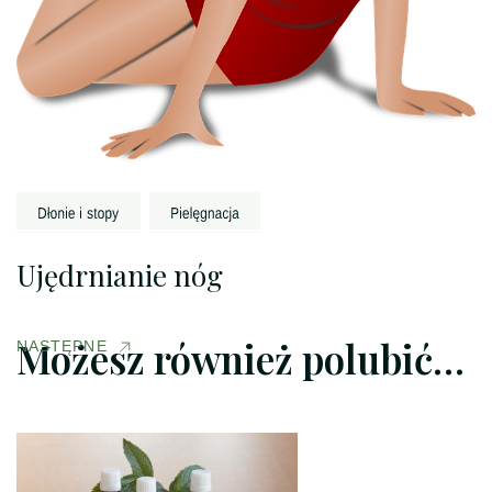
Ujędrnianie nóg
Możesz również polubić…
NASTĘPNE