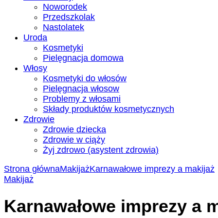
Noworodek
Przedszkolak
Nastolatek
Uroda
Kosmetyki
Pielęgnacja domowa
Włosy
Kosmetyki do włosów
Pielęgnacja włosow
Problemy z włosami
Składy produktów kosmetycznych
Zdrowie
Zdrowie dziecka
Zdrowie w ciąży
Żyj zdrowo (asystent zdrowia)
Strona główna
Makijaż
Karnawałowe imprezy a makijaż
Makijaż
Karnawałowe imprezy a m