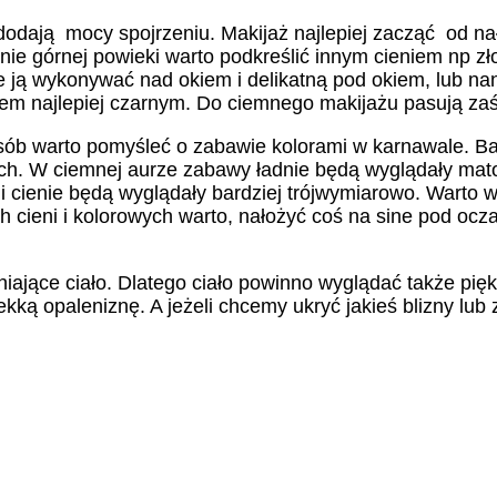
dodają mocy spojrzeniu. Makijaż najlepiej zacząć od n
anie górnej powieki warto podkreślić innym cieniem np 
 ją wykonywać nad okiem i delikatną pod okiem, lub nanie
em najlepiej czarnym. Do ciemnego makijażu pasują za
ób warto pomyśleć o zabawie kolorami w karnawale. Bar
ych. W ciemnej aurze zabawy ładnie będą wyglądały mato
i cienie będą wyglądały bardziej trójwymiarowo. Warto 
 cieni i kolorowych warto, nałożyć coś na sine pod ocza
iające ciało. Dlatego ciało powinno wyglądać także pięk
ką opaleniznę. A jeżeli chcemy ukryć jakieś blizny lub 