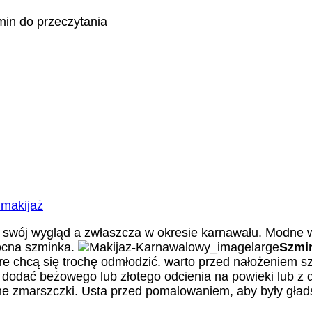
min do przeczytania
 makijaż
 swój wygląd a zwłaszcza w okresie karnawału. Modne w
mocna szminka.
Szmi
óre chcą się trochę odmłodzić. warto przed nałożeniem s
dodać beżowego lub złotego odcienia na powieki lub z dod
e zmarszczki. Usta przed pomalowaniem, aby były gładsz