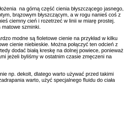
ałożenia na górną część cienia błyszczącego jasnego,
złotym, brązowym błyszczącym, a w rogu nanieś coś z
ś ciemny cień i rozetrzeć w linii w miarę prostej.
ś matowe szminki.
dzo modne są fioletowe cienie na przykład w kilku
we cienie niebieskie. Można połączyć ten odcień z
wtedy dodać białą kreskę na dolnej powiece, ponieważ
mi jeżeli byliśmy w ostatnim czasie zmęczeni na
nie np. dekolt, dlatego warto używać przed takimi
zadrapania warto, użyć specjalnego fluidu do ciała