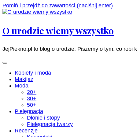
Pomiń i przejdź do zawartości (naciśnij enter)
O urodzie wiemy wszystko
JejPiekno.pl to blog o urodzie. Piszemy o tym, co robi 
Kobiety i moda
Makijaż
Moda
20+
30+
50+
Pielęgnacja
Dłonie i stopy
Pielęgnacja twarzy
Recenzje