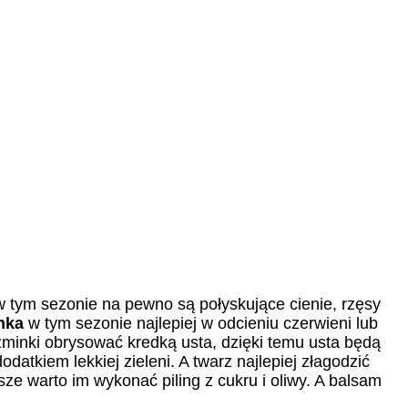
 tym sezonie na pewno są połyskujące cienie, rzęsy
nka
w tym sezonie najlepiej w odcieniu czerwieni lub
zminki obrysować kredką usta, dzięki temu usta będą
atkiem lekkiej zieleni. A twarz najlepiej złagodzić
e warto im wykonać piling z cukru i oliwy. A balsam