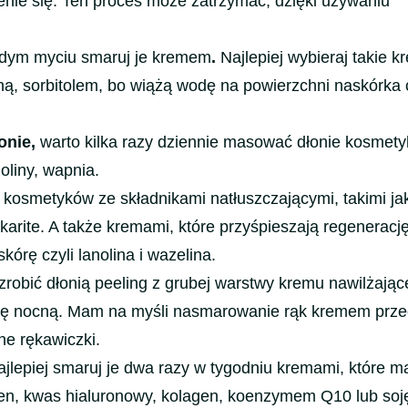
rzenie się. Ten proces może zatrzymać, dzięki używaniu
dym myciu smaruj je kremem
.
Najlepiej wybieraj takie k
yną, sorbitolem, bo wiążą wodę na powierzchni naskórka 
onie,
warto kilka razy dziennie masować dłonie kosmety
oliny, wapnia.
kosmetyków ze składnikami natłuszczającymi, takimi jak 
karite. A także kremami, które przyśpieszają regenerację
skórę czyli lanolina i wazelina.
 zrobić dłonią peeling z grubej warstwy kremu nawilżają
ję nocną. Mam na myśli nasmarowanie rąk kremem prz
ne rękawiczki.
ajlepiej smaruj je dwa razy w tygodniu kremami, które m
olen, kwas hialuronowy, kolagen, koenzymem Q10 lub soj