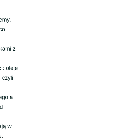
remy,
co
kami z
: oleje
 czyli
cego a
ed
ają w
ę.