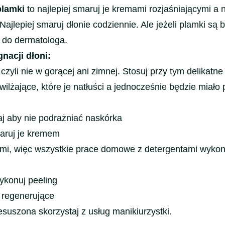
plamki
to najlepiej smaruj je kremami rozjaśniającymi a 
Najlepiej smaruj dłonie codziennie. Ale jeżeli plamki są 
ę do dermatologa.
gnacji dłoni:
czyli nie w gorącej ani zimnej. Stosuj przy tym delikatn
awilżające, które je natłuści a jednocześnie będzie miało
aj aby nie podrażniać naskórka
aruj je kremem
ami, więc wszystkie prace domowe z detergentami wykon
wykonuj peeling
 regenerujące
esuszona skorzystaj z usług manikiurzystki.