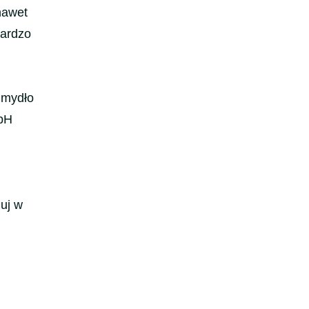
nawet
bardzo
e mydło
 pH
uj w