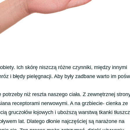
obiety. Ich skórę niszczą różne czynniki, między innymi
róz i błędy pielęgnacji. Aby były zadbane warto im poś
 potrzeby niż reszta naszego ciała. Z zewnętrznej stron
usiana receptorami nerwowymi. A na grzbiecie- cienka ze
cią gruczołów łojowych i uboższą warstwą tkanki tłuszc
pływem lat. Dlatego dłonie najczęściej są narażone na