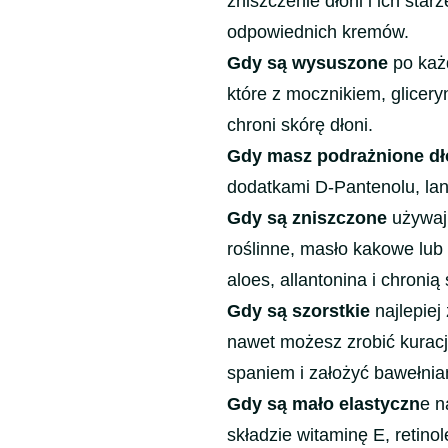
zniszczenie dłoni i ich sta
odpowiednich kremów.
Gdy są wysuszone
po każ
które z mocznikiem, glicer
chroni skórę dłoni.
Gdy masz podrażnione dł
dodatkami D-Pantenolu, lan
Gdy są zniszczone
używaj 
roślinne, masło kakowe lub 
aloes, allantonina i chronią 
Gdy są szorstkie
najlepiej
nawet możesz zrobić kurac
spaniem i założyć bawełnia
Gdy są mało elastyczn
e n
składzie witaminę E, retin