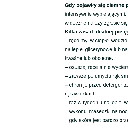
Gdy pojawiły się ciemne 
intensywnie wybielającymi. 
widoczne należy zgłosić si
Kilka zasad idealnej pielę
– ręce myj w ciepłej wodzie 
najlepiej glicerynowe lub n
kwaśne lub obojętne.
– osuszaj ręce a nie wycier
– zawsze po umyciu rąk sm
– chroń je przed detergent
rękawiczkach
– raz w tygodniu najlepiej 
– wykonuj maseczki na noc
– gdy skóra jest bardzo prz