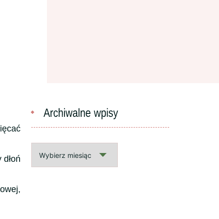
więcać
Archiwalne
y dłoń
wpisy
zowej,