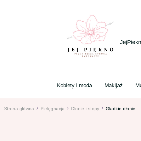
JejPiekn
Kobiety i moda
Makijaż
M
Strona główna
Pielęgnacja
Dłonie i stopy
Gładkie dłonie