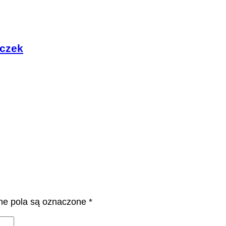
zczek
e pola są oznaczone
*