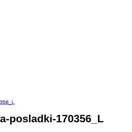
0356_L
da-posladki-170356_L