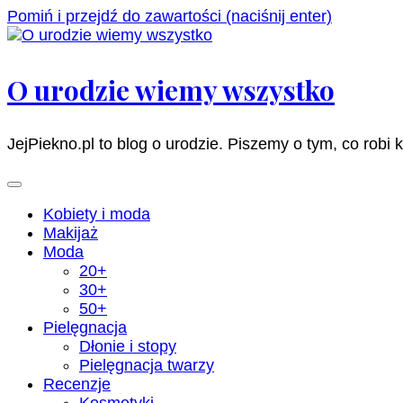
Pomiń i przejdź do zawartości (naciśnij enter)
O urodzie wiemy wszystko
JejPiekno.pl to blog o urodzie. Piszemy o tym, co robi 
Kobiety i moda
Makijaż
Moda
20+
30+
50+
Pielęgnacja
Dłonie i stopy
Pielęgnacja twarzy
Recenzje