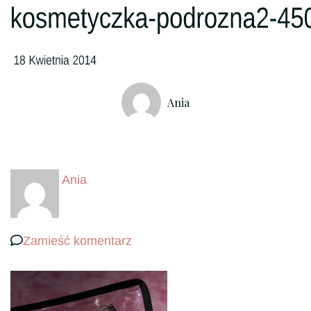
Ania
Ania
we
Zamieść komentarz
wpisie
kosmetyczka-
podrozna2-