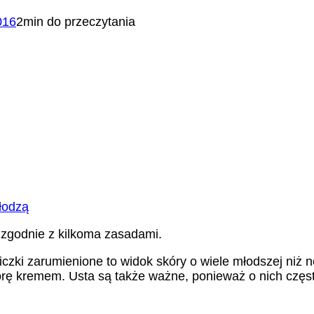
016
2min do przeczytania
łodzą
o zgodnie z kilkoma zasadami.
iczki zarumienione to widok skóry o wiele młodszej niż n
rę kremem. Usta są także ważne, ponieważ o nich częs