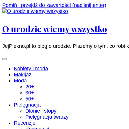
Pomiń i przejdź do zawartości (naciśnij enter)
O urodzie wiemy wszystko
JejPiekno.pl to blog o urodzie. Piszemy o tym, co robi 
Kobiety i moda
Makijaż
Moda
20+
30+
50+
Pielęgnacja
Dłonie i stopy
Pielęgnacja twarzy
Recenzje