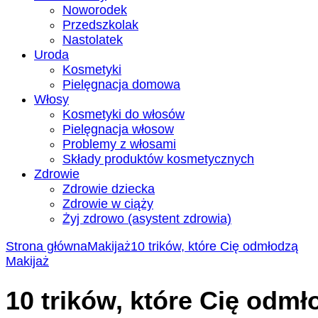
Noworodek
Przedszkolak
Nastolatek
Uroda
Kosmetyki
Pielęgnacja domowa
Włosy
Kosmetyki do włosów
Pielęgnacja włosow
Problemy z włosami
Składy produktów kosmetycznych
Zdrowie
Zdrowie dziecka
Zdrowie w ciąży
Żyj zdrowo (asystent zdrowia)
Strona główna
Makijaż
10 trików, które Cię odmłodzą
Makijaż
10 trików, które Cię odmł