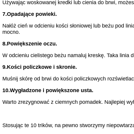
Używając woskowanej kredki lub cienia do brwi, możesz
7.Opadające powieki.
Nałóż cień w odcieniu kości słoniowej lub beżu pod li
mocno.
8.Powiększenie oczu.
W odcieniu cielistego beżu namaluj kreskę. Taka linia
9.Kości policzkowe i skronie.
Muśnij skórę od brwi do kości policzkowych rozświetl
10.Wygładzone i powiększone usta.
Warto zrezygnować z ciemnych pomadek. Najlepiej wyb
Stosując te 10 trików, na pewno stworzymy niepowtarz