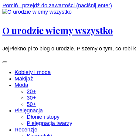
Pomiń i przejdź do zawartości (naciśnij enter)
O urodzie wiemy wszystko
JejPiekno.pl to blog o urodzie. Piszemy o tym, co robi 
Kobiety i moda
Makijaż
Moda
20+
30+
50+
Pielęgnacja
Dłonie i stopy
Pielęgnacja twarzy
Recenzje