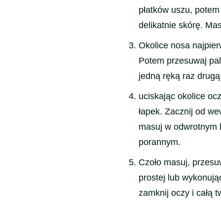
płatków uszu, potem 
delikatnie skórę. Ma
Okolice nosa najpier
Potem przesuwaj pal
jedną ręką raz drugą
uciskając okolice o
łapek. Zacznij od we
masuj w odwrotnym k
porannym.
Czoło masuj, przesuw
prostej lub wykonują
zamknij oczy i całą t