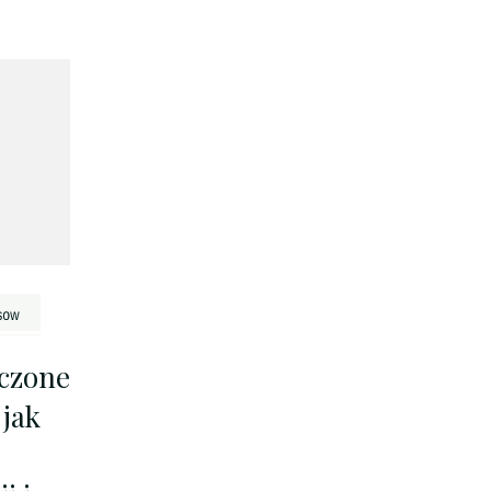
zczone
jak