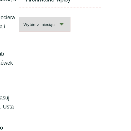
ociera
Archiwalne
a i
wpisy
ub
azówek
asuj
. Usta
do