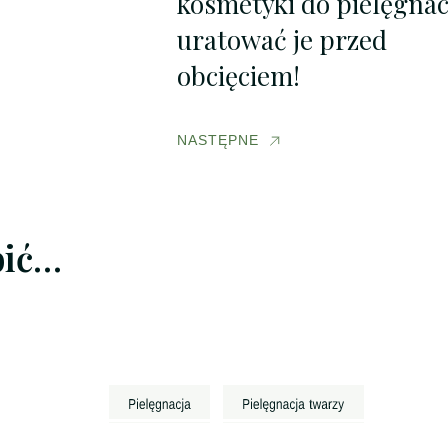
kosmetyki do pielęgnacj
uratować je przed
obcięciem!
NASTĘPNE
bić…