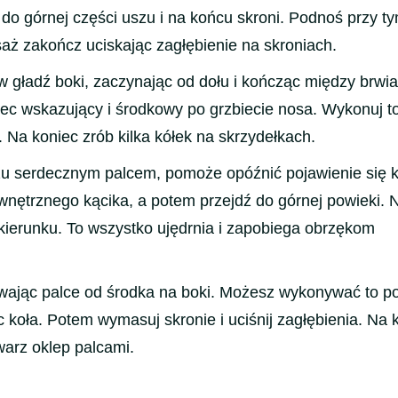
do górnej części uszu i na końcu skroni. Podnoś przy t
saż zakończ uciskając zagłębienie na skroniach.
w gładź boki, zaczynając od dołu i kończąc między brwia
ec wskazujący i środkowy po grzbiecie nosa. Wykonuj to
. Na koniec zrób kilka kółek na skrzydełkach.
czu serdecznym palcem, pomoże opóźnić pojawienie się 
wnętrznego kącika, a potem przejdź do górnej powieki. 
ierunku. To wszystko ujędrnia i zapobiega obrzękom
ając palce od środka na boki. Możesz wykonywać to po 
c koła. Potem wymasuj skronie i uciśnij zagłębienia. Na 
warz oklep palcami.