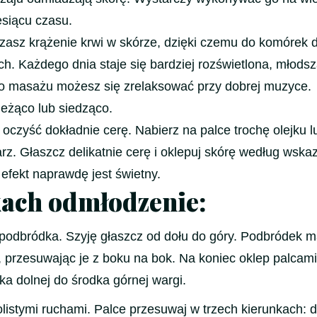
esiącu czasu.
sz krążenie krwi w skórze, dzięki czemu do komórek d
h. Każdego dnia staje się bardziej rozświetlona, młodsz
go masażu możesz się zrelaksować przy dobrej muzyce.
żąco lub siedząco.
zyść dokładnie cerę. Nabierz na palce trochę olejku l
arz. Głaszcz delikatnie cerę i oklepuj skórę według wsk
a efekt naprawdę jest świetny.
ach odmłodzenie:
 podbródka. Szyję głaszcz od dołu do góry. Podbródek m
 przesuwając je z boku na bok. Na koniec oklep palcami
dka dolnej do środka górnej wargi.
istymi ruchami. Palce przesuwaj w trzech kierunkach: 