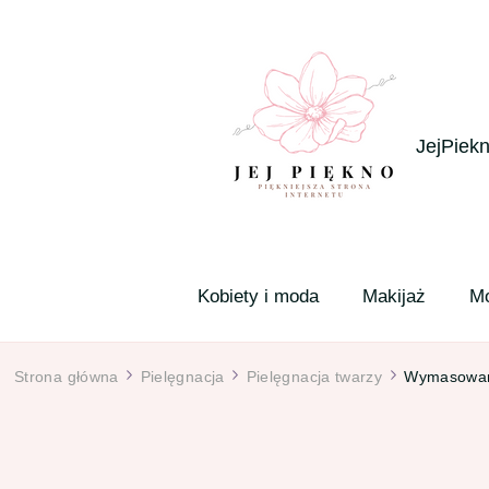
JejPiekn
Kobiety i moda
Makijaż
M
Strona główna
Pielęgnacja
Pielęgnacja twarzy
Wymasowan