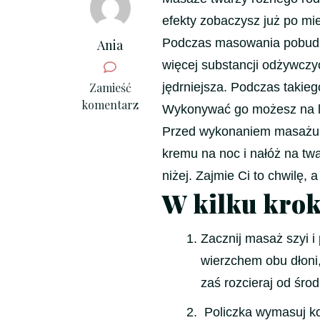
efekty zobaczysz już po mi
Podczas masowania pobudza
Ania
więcej substancji odżywczyc
we
Zamieść
jędrniejsza. Podczas takie
wpisie
komentarz
Wykonywać go możesz na le
Wymasowane
Przed wykonaniem masażu oc
zmarszczki
kremu na noc i nałóż na tw
niżej. Zajmie Ci to chwilę, 
W kilku krok
Zacznij masaż szyi i
wierzchem obu dłoni,
zaś rozcieraj od śro
Policzka wymasuj kol