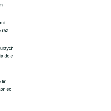
ym
mi.
 raz
kurzych
Na dole
linii
koniec