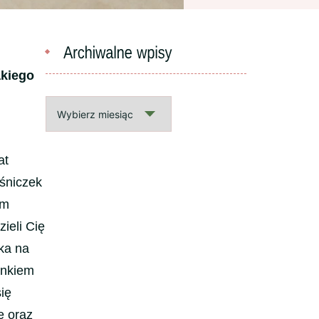
akiego
Archiwalne
wpisy
at
ośniczek
em
ieli Cię
eka na
ynkiem
ię
e oraz