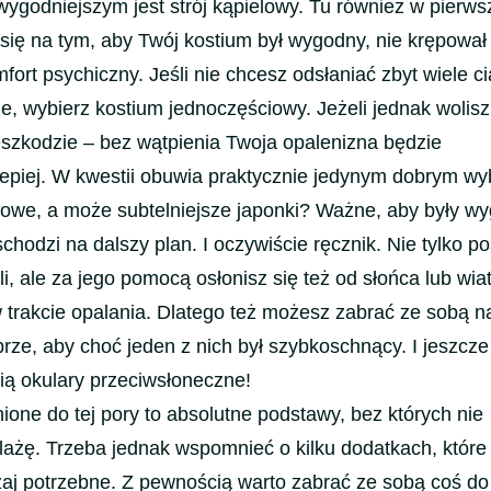
wygodniejszym jest strój kąpielowy. Tu również w pierws
 się na tym, aby Twój kostium był wygodny, nie krępował
fort psychiczny. Jeśli nie chcesz odsłaniać zbyt wiele ci
e, wybierz kostium jednoczęściowy. Jeżeli jednak wolisz 
zeszkodzie – bez wątpienia Twoja opalenizna będzie
lepiej. W kwestii obuwia praktycznie jedynym dobrym w
nowe, a może subtelniejsze japonki? Ważne, aby były wy
chodzi na dalszy plan. I oczywiście ręcznik. Nie tylko po
i, ale za jego pomocą osłonisz się też od słońca lub wiat
w trakcie opalania. Dlatego też możesz zabrać ze sobą n
rze, aby choć jeden z nich był szybkoschnący. I jeszcze
ią okulary przeciwsłoneczne!
one do tej pory to absolutne podstawy, bez których nie
lażę. Trzeba jednak wspomnieć o kilku dodatkach, które
aj potrzebne. Z pewnością warto zabrać ze sobą coś do p