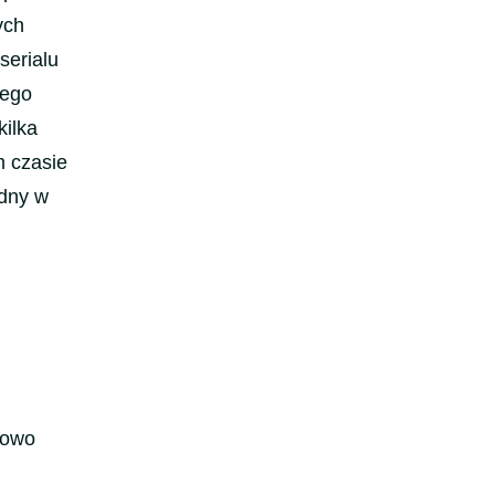
ych
serialu
jego
kilka
m czasie
odny w