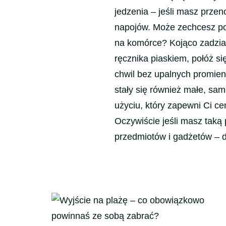
jedzenia – jeśli masz prz
napojów. Może zechcesz pos
na komórce? Kojąco zadział
ręcznika piaskiem, połóż si
chwil bez upalnych promien
stały się również małe, sam
użyciu, który zapewni Ci ce
Oczywiście jeśli masz taką
przedmiotów i gadżetów – d
Nawigacja