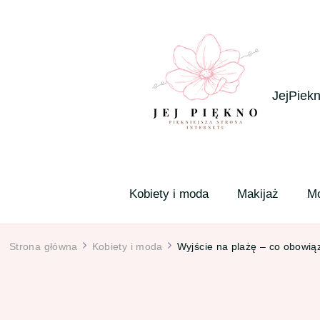
JejPiekn
Kobiety i moda
Makijaż
M
Strona główna
Kobiety i moda
Wyjście na plażę – co obowi