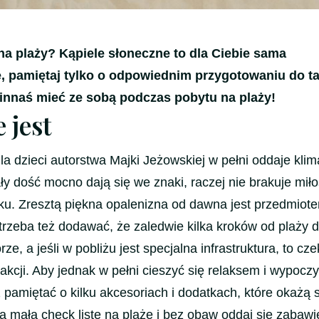
na plaży? Kąpiele słoneczne to dla Ciebie sama
, pamiętaj tylko o odpowiednim przygotowaniu do t
innaś mieć ze sobą podczas pobytu na plaży!
 jest
a dzieci autorstwa Majki Jeżowskiej w pełni oddaje klim
ły dość mocno dają się we znaki, raczej nie brakuje mił
sku. Zresztą piękna opalenizna od dawna jest przedmiot
trzeba też dodawać, że zaledwie kilka kroków od plaży dz
rze, a jeśli w pobliżu jest specjalna infrastruktura, to cz
akcji. Aby jednak w pełni cieszyć się relaksem i wypocz
 pamiętać o kilku akcesoriach i dodatkach, które okażą s
 małą check listę na plażę i bez obaw oddaj się zabawi