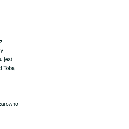
 z
ny
 jest
ed Tobą
 zarówno