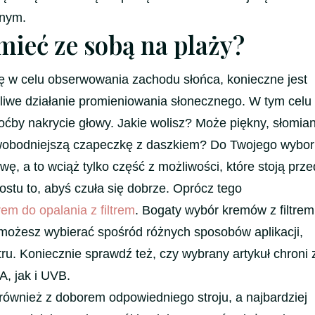
znym.
ieć ze sobą na plaży?
ażę w celu obserwowania zachodu słońca, konieczne jest
liwe działanie promieniowania słonecznego. W tym celu
oćby nakrycie głowy. Jakie wolisz? Może piękny, słomia
wobodniejszą czapeczkę z daszkiem? Do Twojego wyboru
wę, a to wciąż tylko część z możliwości, które stoją prz
ostu to, abyś czuła się dobrze. Oprócz tego
rem do opalania z filtrem
. Bogaty wybór kremów z filtrem
 możesz wybierać spośród różnych sposobów aplikacji,
ltru. Koniecznie sprawdź też, czy wybrany artykuł chroni
, jak i UVB.
 również z doborem odpowiedniego stroju, a najbardziej