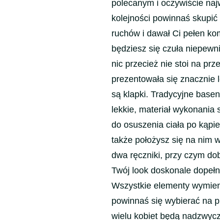
polecanym i oczywiście naj
kolejności powinnaś skupić
ruchów i dawał Ci pełen kom
będziesz się czuła niepewni
nic przecież nie stoi na pr
prezentowała się znacznie 
są klapki. Tradycyjne base
lekkie, materiał wykonania s
do osuszenia ciała po kąpiel
także położysz się na nim 
dwa ręczniki, przy czym dob
Twój look doskonale dopełn
Wszystkie elementy wymieni
powinnaś się wybierać na p
wielu kobiet będą nadzwycz