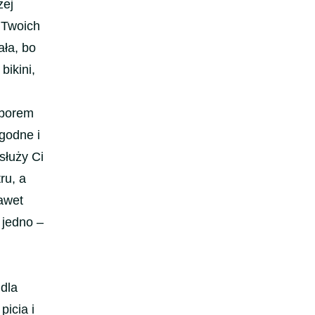
zej
 Twoich
ała, bo
bikini,
yborem
godne i
służy Ci
ru, a
awet
 jedno –
 dla
icia i