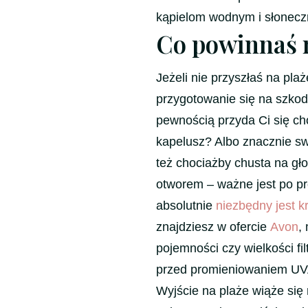
kąpielom wodnym i słonec
Co powinnaś m
Jeżeli nie przyszłaś na pl
przygotowanie się na szkod
pewnością przyda Ci się ch
kapelusz? Albo znacznie s
też chociażby chusta na gło
otworem – ważne jest po pr
absolutnie
niezbędny jest k
znajdziesz w ofercie
Avon
,
pojemności czy wielkości fi
przed promieniowaniem UVA
Wyjście na plaże wiąże się