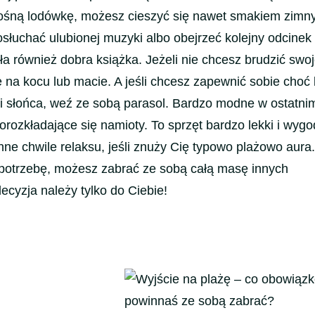
enośną lodówkę, możesz cieszyć się nawet smakiem zimn
łuchać ulubionej muzyki albo obejrzeć kolejny odcinek 
a również dobra książka. Jeżeli nie chcesz brudzić swo
ę na kocu lub macie. A jeśli chcesz zapewnić sobie choć 
i słońca, weź ze sobą parasol. Bardzo modne w ostatni
orozkładające się namioty. To sprzęt bardzo lekki i wyg
nne chwile relaksu, jeśli znuży Cię typowo plażowo aura.
 potrzebę, możesz zabrać ze sobą całą masę innych
ecyzja należy tylko do Ciebie!