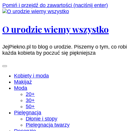
Pomiń i przejdź do zawartości (naciśnij enter)
O urodzie wiemy wszystko
JejPiekno.pl to blog o urodzie. Piszemy o tym, co robi
każda kobieta by poczuć się piękniejsza
Kobiety i moda
Makijaż
Moda
20+
30+
50+
Pielęgnacja
Dłonie i stopy
Pielęgnacja twarzy