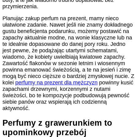
buty, a te jak wiadomo trudno dopasować bez
przymierzenia.
Planując zakup perfum na prezent, mamy nieco
ułatwione zadanie. Nawet jeśli nie znamy dokładnego
gustu beneficjenta podarunku, możemy postawić na
zapachy aktualnie modne, na wonie klasyczne lub na
te idealnie dopasowane do danej pory roku. Jedno
jest pewne, że podążając utartymi schematami,
wiadomo, że kobiety uwielbiają kwiatowe zapachy.
Zawartość flakonów w sezonie letnim i wiosennym
powinna emanować świeżością, a te na jesień i zimę
mogą być nieco cięższe o bardziej zmysłowej nucie. Z
kolei
perfumy na prezent dla mężczyzn
powinny kusić
zapachami drzewnymi, korzennymi z nutami
świeżości, bo te kompozycje podbudowują pewność
siebie panów oraz wspierają ich codzienną
aktywność.
Perfumy z grawerunkiem to
upominkowy przebój