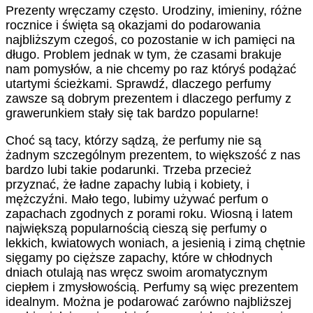
Prezenty wręczamy często. Urodziny, imieniny, różne
rocznice i święta są okazjami do podarowania
najbliższym czegoś, co pozostanie w ich pamięci na
długo. Problem jednak w tym, że czasami brakuje
nam pomysłów, a nie chcemy po raz któryś podążać
utartymi ścieżkami. Sprawdź, dlaczego perfumy
zawsze są dobrym prezentem i dlaczego perfumy z
grawerunkiem stały się tak bardzo popularne!
Choć są tacy, którzy sądzą, że perfumy nie są
żadnym szczególnym prezentem, to większość z nas
bardzo lubi takie podarunki. Trzeba przecież
przyznać, że ładne zapachy lubią i kobiety, i
mężczyźni. Mało tego, lubimy używać perfum o
zapachach zgodnych z porami roku. Wiosną i latem
największą popularnością cieszą się perfumy o
lekkich, kwiatowych woniach, a jesienią i zimą chętnie
sięgamy po cięższe zapachy, które w chłodnych
dniach otulają nas wręcz swoim aromatycznym
ciepłem i zmysłowością. Perfumy są więc prezentem
idealnym. Można je podarować zarówno najbliższej