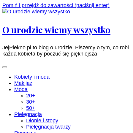
Pomiń i przejdź do zawartości (naciśnij enter)
O urodzie wiemy wszystko
JejPiekno.pl to blog o urodzie. Piszemy o tym, co robi
każda kobieta by poczuć się piękniejsza
Kobiety i moda
Makijaż
Moda
20+
30+
50+
Pielęgnacja
Dłonie i stopy
Pielęgnacja twarzy