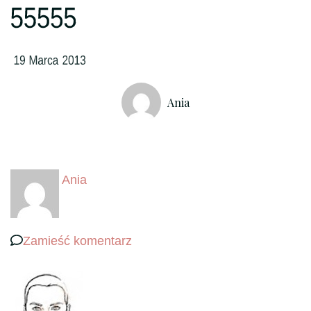
Ania
Ania
we
Zamieść komentarz
wpisie
55555