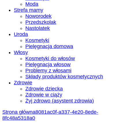
Moda
Strefa mamy
Noworodek
Przedszkolak
Nastolatek
Uroda
Kosmetyki
Pielęgnacja domowa
Włosy
Kosmetyki do włosów
Pielęgnacja włosow
Problemy z włosami
Składy produktów kosmetycznych
Zdrowie
Zdrowie dziecka
Zdrowie w ciąży
Żyj zdrowo (asystent zdrowia)
Strona główna
8081ac0f-a337-4e20-8ede-
8fc48a5318a0