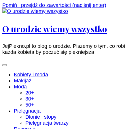
Pomiń i przejdź do zawartości (naciśnij enter)
O urodzie wiemy wszystko
JejPiekno.pl to blog o urodzie. Piszemy o tym, co robi
każda kobieta by poczuć się piękniejsza
Kobiety i moda
Makijaż
Moda
20+
30+
50+
Pielęgnacja
Dłonie i stopy
Pielęgnacja twarzy