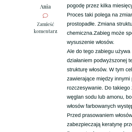
pogodę przez kilka miesięcy
Ania
Proces taki polega na zmi
we
Zamieść
prostopadłe. Zmiana strukt
wpisie
komentarz
chemiczna.Zabieg może sp
Wszystko
wysuszenie włosów.
o
Ale do tego zabiegu używa 
trwałym
prostowaniu
działaniem podwyższonej t
włosów
strukturę włosów. W tym ce
zawierające między innymi p
rozczesywanie. Do takiego z
węglan sodu lub amonu, bo
włosów farbowanych występ
Przed prasowaniem włosów n
zabezpieczają keratynę prz