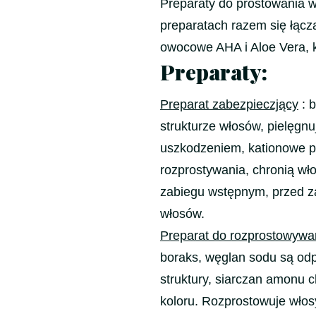
Preparaty do prostowania 
preparatach razem się łączą
owocowe AHA i Aloe Vera, k
Preparaty:
Preparat zabezpieczjący
: 
strukturze włosów, pielęgnu
uszkodzeniem, kationowe p
rozprostywania, chronią wł
zabiegu wstępnym, przed 
włosów.
Preparat do rozprostowywa
boraks, węglan sodu są od
struktury, siarczan amonu 
koloru. Rozprostowuje włos