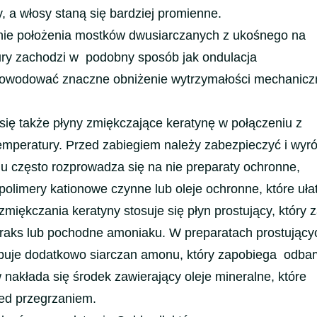
, a włosy staną się bardziej promienne.
anie położenia mostków dwusiarczanych z ukośnego na
ury zachodzi w podobny sposób jak ondulacja
owodować znaczne obniżenie wytrzymałości mechaniczn
się także płyny zmiękczające keratynę w połączeniu z
emperatury. Przed zabiegiem należy zabezpieczyć i wy
lu często rozprowadza się na nie preparaty ochronne,
olimery kationowe czynne lub oleje ochronne, które uła
miękczania keratyny stosuje się płyn prostujący, który 
raks lub pochodne amoniaku. W preparatach prostujący
uje dodatkowo siarczan amonu, który zapobiega odbar
akłada się środek zawierający oleje mineralne, które
ed przegrzaniem.