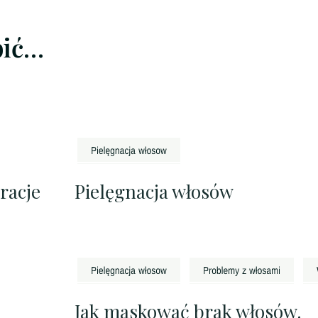
bić…
racje
Pielęgnacja włosów
Jak maskować brak włosów.