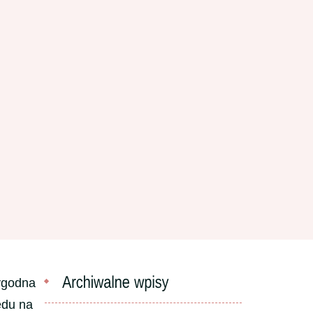
wygodna
ędu na