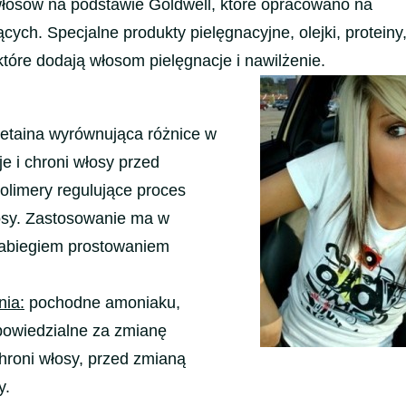
włosów na podstawie Goldwell, które opracowano na
cych. Specjalne produkty pielęgnacyjne, olejki, proteiny
tóre dodają włosom pielęgnacje i nawilżenie.
betaina wyrównująca różnice w
je i chroni włosy przed
olimery regulujące proces
osy. Zastosowanie ma w
zabiegiem prostowaniem
nia:
pochodne amoniaku,
powiedzialne za zmianę
chroni włosy, przed zmianą
y.