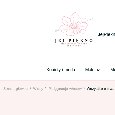
JejPiekn
Kobiety i moda
Makijaż
M
Strona główna
Włosy
Pielęgnacja włosow
Wszystko o trwa