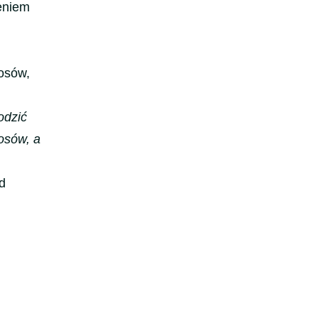
eniem
łosów,
odzić
osów, a
d