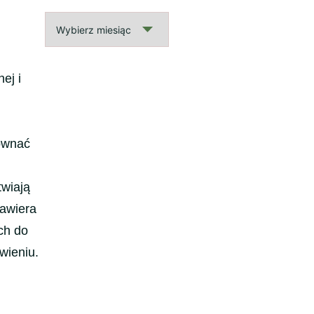
Archiwalne
wpisy
ej i
równać
twiają
zawiera
ch do
wieniu.