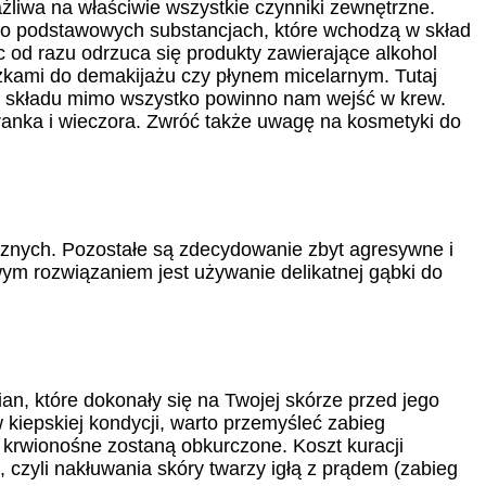
ażliwa na właściwie wszystkie czynniki zewnętrzne.
a o podstawowych substancjach, które wchodzą w skład
c od razu odrzuca się produkty zawierające alkohol
czkami do demakijażu czy płynem micelarnym. Tutaj
nie składu mimo wszystko powinno nam wejść w krew.
ranka i wieczora. Zwróć także uwagę na kosmetyki do
znych. Pozostałe są zdecydowanie zbyt agresywne i
ym rozwiązaniem jest używanie delikatnej gąbki do
an, które dokonały się na Twojej skórze przed jego
kiepskiej kondycji, warto przemyśleć zabieg
a krwionośne zostaną obkurczone. Koszt kuracji
, czyli nakłuwania skóry twarzy igłą z prądem (zabieg