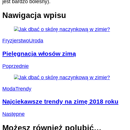
jest bardzo bolesny).
Nawigacja wpisu
Fryzjerstwo
Uroda
Pielęgnacja włosów zimą
Poprzednie
Moda
Trendy
Najciekawsze trendy na zimę 2018 roku
Następne
Możesz również polubić…