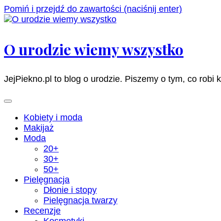
Pomiń i przejdź do zawartości (naciśnij enter)
O urodzie wiemy wszystko
JejPiekno.pl to blog o urodzie. Piszemy o tym, co robi 
Kobiety i moda
Makijaż
Moda
20+
30+
50+
Pielęgnacja
Dłonie i stopy
Pielęgnacja twarzy
Recenzje