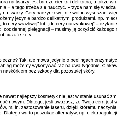
ra na twarzy jest bardzo cienka i delikatna, a także wr
nia – a tego trzeba się nauczyć. Przyda nam się wiedz
ny na twarzy. Cery naczynkowej nie wolno wysuszać, wię
możemy jedynie bardzo delikatnymi produktami, np. mle
 „do cery wrażliwej” lub „do cery naczynkowej” – czyta
i codziennej pielęgnacji – musimy ją oczyścić każdego 
 obciążać skóry.
pieczne? Tak, ale mowa jedynie o peelingach enzymatyc
i zabieg możemy wykonywać raz na dwa tygodnie. Ciekaw
m naskórkiem bez szkody dla pozostałej skóry.
e nawet najlepszy kosmetyk nie jest w stanie usunąć zmi
ć nowym. Dlatego, jeśli uważasz, że Twoja cera jest w 
ów, m. in. zastosowanie laseru, dzięki któremu naczyni
. Dlatego warto poszukać alternatyw, np. elektroagulacji