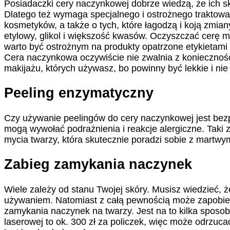
Posiadaczki cery naczynkowej dobrze wiedzą, że ich skó
Dlatego też wymaga specjalnego i ostrożnego traktowa
kosmetyków, a także o tych, które łagodzą i koją zmia
etylowy, glikol i większość kwasów. Oczyszczać cerę 
warto być ostrożnym na produkty opatrzone etykietami
Cera naczynkowa oczywiście nie zwalnia z koniecznośc
makijażu, których używasz, bo powinny być lekkie i nie
Peeling enzymatyczny
Czy używanie peelingów do cery naczynkowej jest bez
mogą wywołać podrażnienia i reakcje alergiczne. Tak
mycia twarzy, która skutecznie poradzi sobie z martwy
Zabieg zamykania naczynek
Wiele zależy od stanu Twojej skóry. Musisz wiedzieć, ż
używaniem. Natomiast z całą pewnością może zapobiega
zamykania naczynek na twarzy. Jest na to kilka sposob
laserowej to ok. 300 zł za policzek, więc może odrzucać