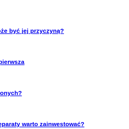
że być jej przyczyną?
pierwsza
conych?
reparaty warto zainwestować?