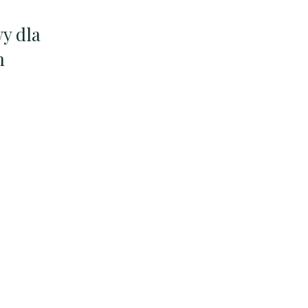
y dla
h