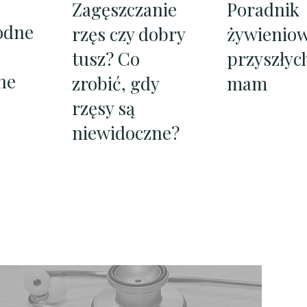
Poradnik
Zagęszczanie
odne
żywieniow
rzęs czy dobry
przyszłyc
tusz? Co
ne
mam
zrobić, gdy
rzęsy są
niewidoczne?