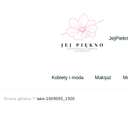
JejPiekn
Kobiety i moda
Makijaż
M
Strona główna
lake-1609595_1920