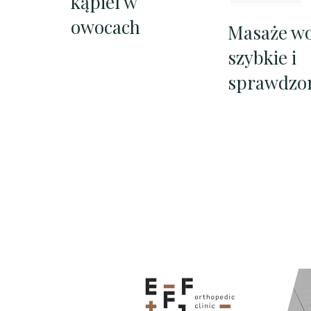
kąpiel w
owocach
Masaże w
szybkie i
sprawdzo