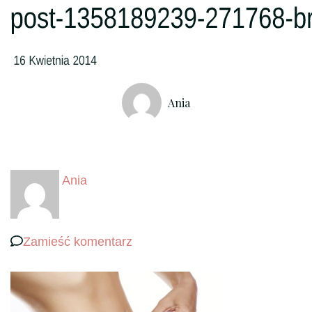
Ania
Ania
we
Zamieść komentarz
wpisie
post-
1358189239-