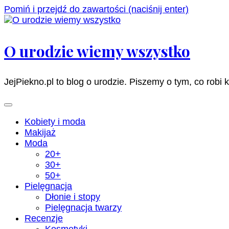
Pomiń i przejdź do zawartości (naciśnij enter)
O urodzie wiemy wszystko
JejPiekno.pl to blog o urodzie. Piszemy o tym, co robi 
Kobiety i moda
Makijaż
Moda
20+
30+
50+
Pielęgnacja
Dłonie i stopy
Pielęgnacja twarzy
Recenzje