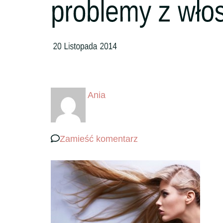
Ania
we
Zamieść komentarz
wpisie
problemy
z
włosami