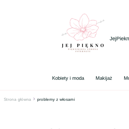
JejPiekn
Kobiety i moda
Makijaż
M
Strona główna
problemy z włosami