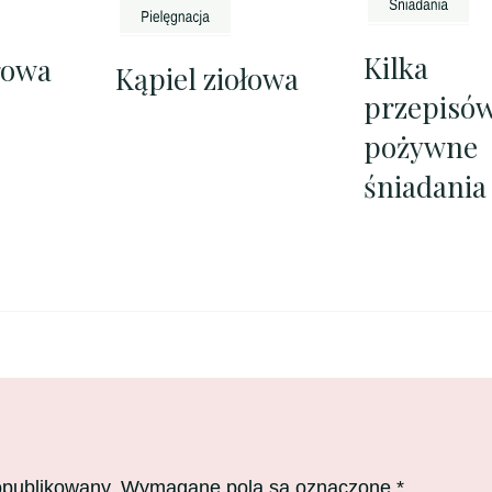
Kilka
rowa
Kąpiel ziołowa
przepisów
pożywne
śniadania
opublikowany.
Wymagane pola są oznaczone
*