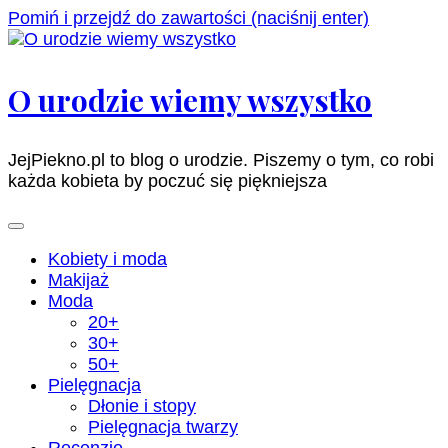
Pomiń i przejdź do zawartości (naciśnij enter)
O urodzie wiemy wszystko
JejPiekno.pl to blog o urodzie. Piszemy o tym, co robi
każda kobieta by poczuć się piękniejsza
Kobiety i moda
Makijaż
Moda
20+
30+
50+
Pielęgnacja
Dłonie i stopy
Pielęgnacja twarzy