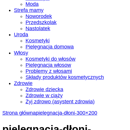
Moda
Strefa mamy
Noworodek
Przedszkolak
Nastolatek
Uroda
Kosmetyki
Pielęgnacja domowa
Włosy
Kosmetyki do włosów
Pielęgnacja włosow
Problemy z włosami
Składy produktów kosmetycznych
Zdrowie
Zdrowie dziecka
Zdrowie w ciąży
Żyj zdrowo (asystent zdrowia)
Strona główna
pielegnacja-dłoni-300×200
pielegnacja-dłoni-