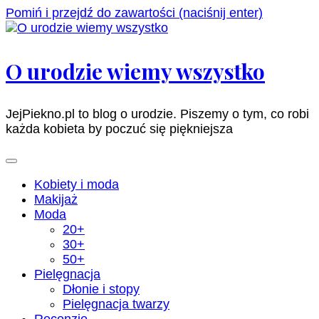
Pomiń i przejdź do zawartości (naciśnij enter)
O urodzie wiemy wszystko
JejPiekno.pl to blog o urodzie. Piszemy o tym, co robi
każda kobieta by poczuć się piękniejsza
Kobiety i moda
Makijaż
Moda
20+
30+
50+
Pielęgnacja
Dłonie i stopy
Pielęgnacja twarzy