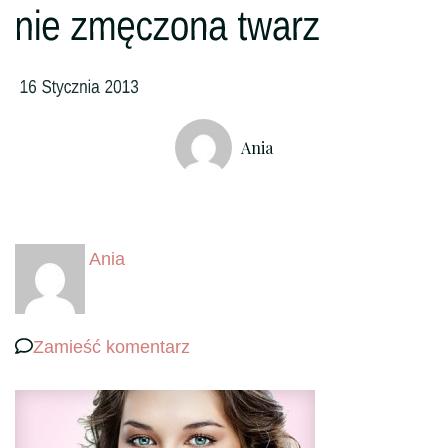
Ania
Ania
we
Zamieść komentarz
wpisie
nie
zmęczona