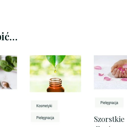
bić…
Szorstkie