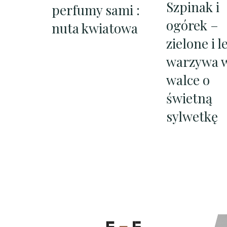
Szpinak i
perfumy sami :
ogórek –
nuta kwiatowa
zielone i l
warzywa 
walce o
świetną
sylwetkę