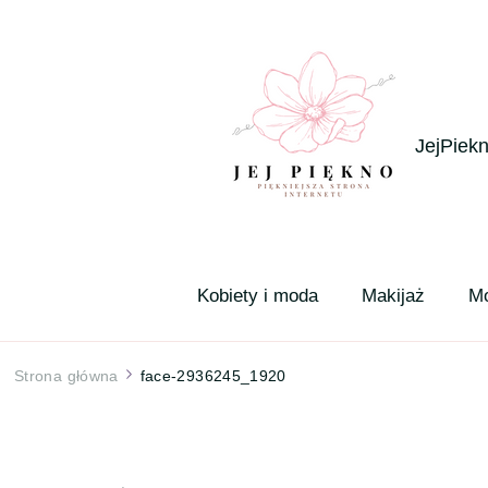
JejPiekn
Kobiety i moda
Makijaż
M
Strona główna
face-2936245_1920