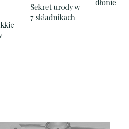
dłonie
Sekret urody w
7 składnikach
ekkie
w