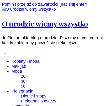
Pomiń i przejdź do zawartości (naciśnij enter)
O urodzie wiemy wszystko
JejPiekno.pl to blog o urodzie. Piszemy o tym, co robi
każda kobieta by poczuć się piękniejsza
Kobiety i moda
Makijaż
Moda
20+
30+
50+
Pielęgnacja
Dłonie i stopy
Pielęgnacja twarzy