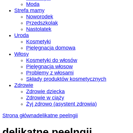
Moda
Strefa mamy
Noworodek
Przedszkolak
Nastolatek
Uroda
Kosmetyki
Pielęgnacja domowa
Włosy
Kosmetyki do włosów
Pielęgnacja włosow
Problemy z włosami
Składy produktów kosmetycznych
Zdrowie
Zdrowie dziecka
Zdrowie w ciąży
Żyj zdrowo (asystent zdrowia)
Strona główna
delikatne peelngii
delikatne peelngii