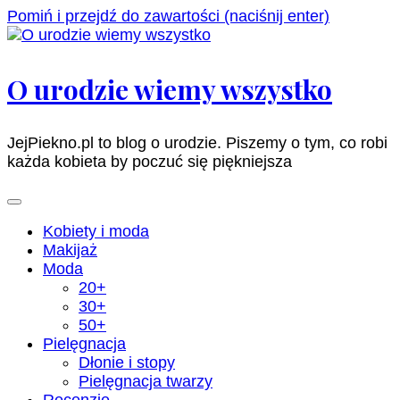
Pomiń i przejdź do zawartości (naciśnij enter)
O urodzie wiemy wszystko
JejPiekno.pl to blog o urodzie. Piszemy o tym, co robi
każda kobieta by poczuć się piękniejsza
Kobiety i moda
Makijaż
Moda
20+
30+
50+
Pielęgnacja
Dłonie i stopy
Pielęgnacja twarzy