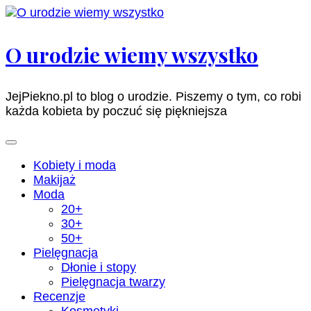
Pomiń
i
przejdź
O urodzie wiemy wszystko
do
zawartości
(naciśnij
JejPiekno.pl to blog o urodzie. Piszemy o tym, co robi
enter)
każda kobieta by poczuć się piękniejsza
Kobiety i moda
Makijaż
Moda
20+
30+
50+
Pielęgnacja
Dłonie i stopy
Pielęgnacja twarzy
Recenzje