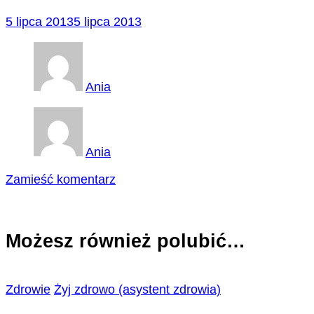
5 lipca 2013
5 lipca 2013
Ania
Ania
we
Zamieść komentarz
wpisie
zapach
Możesz również polubić…
Zdrowie
Żyj zdrowo (asystent zdrowia)