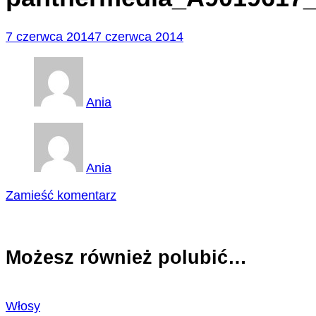
7 czerwca 2014
7 czerwca 2014
Ania
Ania
we
Zamieść komentarz
wpisie
panthermedia_A9019617_564x848
Możesz również polubić…
Włosy