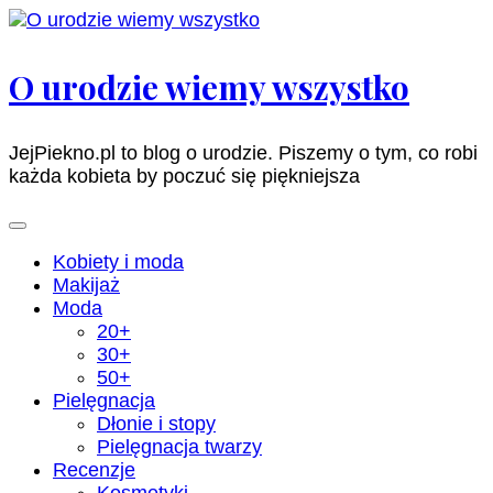
Pomiń
i
przejdź
O urodzie wiemy wszystko
do
zawartości
(naciśnij
JejPiekno.pl to blog o urodzie. Piszemy o tym, co robi
enter)
każda kobieta by poczuć się piękniejsza
Kobiety i moda
Makijaż
Moda
20+
30+
50+
Pielęgnacja
Dłonie i stopy
Pielęgnacja twarzy
Recenzje