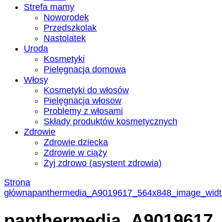
Strefa mamy
Noworodek
Przedszkolak
Nastolatek
Uroda
Kosmetyki
Pielęgnacja domowa
Włosy
Kosmetyki do włosów
Pielęgnacja włosow
Problemy z włosami
Składy produktów kosmetycznych
Zdrowie
Zdrowie dziecka
Zdrowie w ciąży
Żyj zdrowo (asystent zdrowia)
Strona
główna
panthermedia_A9019617_564x848_image_wid
panthermedia_A9019617_