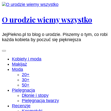
Pomiń
i
przejdź
O urodzie wiemy wszystko
do
zawartości
(naciśnij
JejPiekno.pl to blog o urodzie. Piszemy o tym, co robi
enter)
każda kobieta by poczuć się piękniejsza
Kobiety i moda
Makijaż
Moda
20+
30+
50+
Pielęgnacja
Dłonie i stopy
Pielęgnacja twarzy
Recenzje