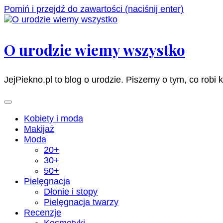
Pomiń i przejdź do zawartości (naciśnij enter)
O urodzie wiemy wszystko
JejPiekno.pl to blog o urodzie. Piszemy o tym, co robi 
Kobiety i moda
Makijaż
Moda
20+
30+
50+
Pielęgnacja
Dłonie i stopy
Pielęgnacja twarzy
Recenzje