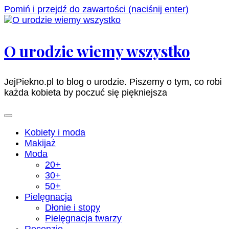
Pomiń i przejdź do zawartości (naciśnij enter)
O urodzie wiemy wszystko
JejPiekno.pl to blog o urodzie. Piszemy o tym, co robi
każda kobieta by poczuć się piękniejsza
Kobiety i moda
Makijaż
Moda
20+
30+
50+
Pielęgnacja
Dłonie i stopy
Pielęgnacja twarzy