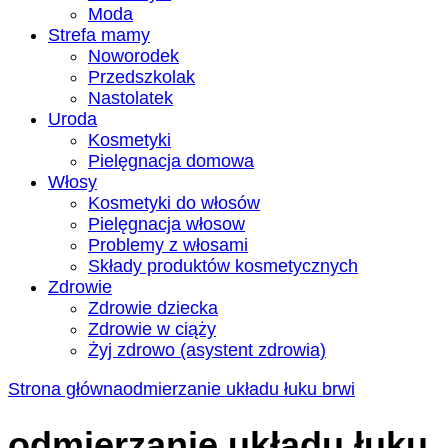
Moda
Strefa mamy
Noworodek
Przedszkolak
Nastolatek
Uroda
Kosmetyki
Pielęgnacja domowa
Włosy
Kosmetyki do włosów
Pielęgnacja włosow
Problemy z włosami
Składy produktów kosmetycznych
Zdrowie
Zdrowie dziecka
Zdrowie w ciąży
Żyj zdrowo (asystent zdrowia)
Strona główna
odmierzanie układu łuku brwi
odmierzanie układu łuku