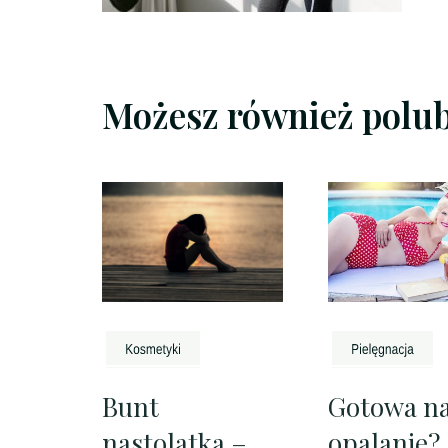
Możesz również polu
Bunt
Gotowa n
nastolatka –
opalanie?