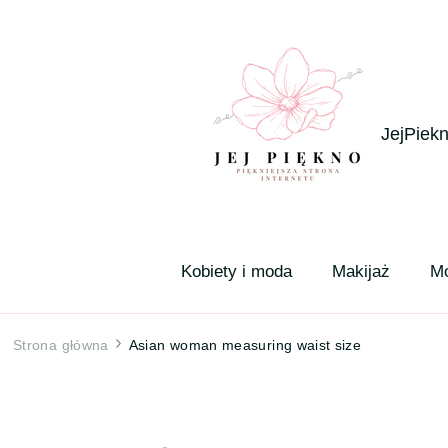
JejPiekn
Kobiety i moda
Makijaż
M
Strona główna
Asian woman measuring waist size