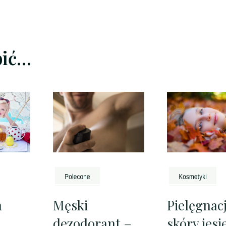
bić…
a
Męski
Pielęgnac
dezodorant –
skóry jesi