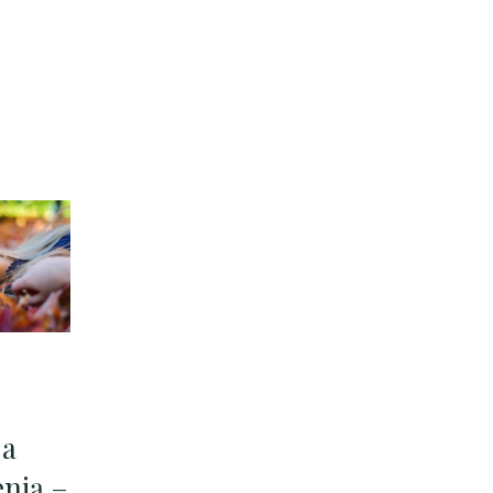
ja
enią –