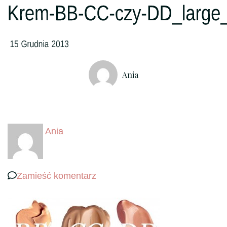
Ania
Ania
we
Zamieść komentarz
wpisie
Krem-
BB-