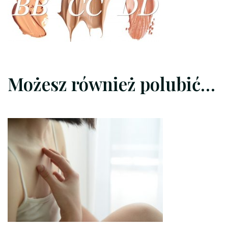
CC-
czy-
DD_large_lead
Możesz również polubić…