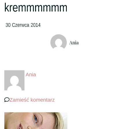
Ania
Ania
we
Zamieść komentarz
wpisie
kremmmmmm