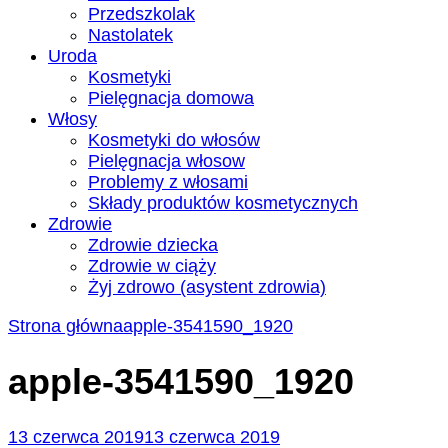
Przedszkolak
Nastolatek
Uroda
Kosmetyki
Pielęgnacja domowa
Włosy
Kosmetyki do włosów
Pielęgnacja włosow
Problemy z włosami
Składy produktów kosmetycznych
Zdrowie
Zdrowie dziecka
Zdrowie w ciąży
Żyj zdrowo (asystent zdrowia)
Strona główna
apple-3541590_1920
apple-3541590_1920
13 czerwca 2019
13 czerwca 2019