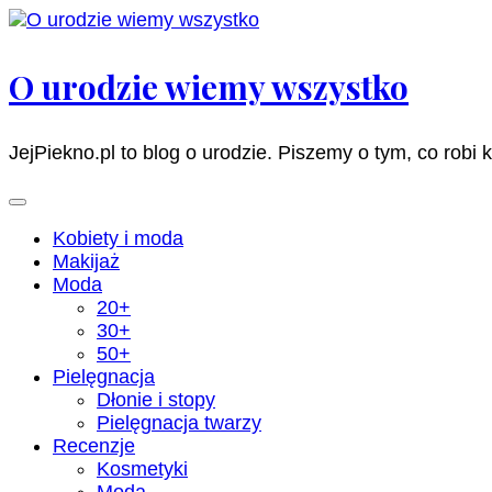
Pomiń
i
przejdź
O urodzie wiemy wszystko
do
zawartości
(naciśnij
JejPiekno.pl to blog o urodzie. Piszemy o tym, co robi 
enter)
Kobiety i moda
Makijaż
Moda
20+
30+
50+
Pielęgnacja
Dłonie i stopy
Pielęgnacja twarzy
Recenzje
Kosmetyki