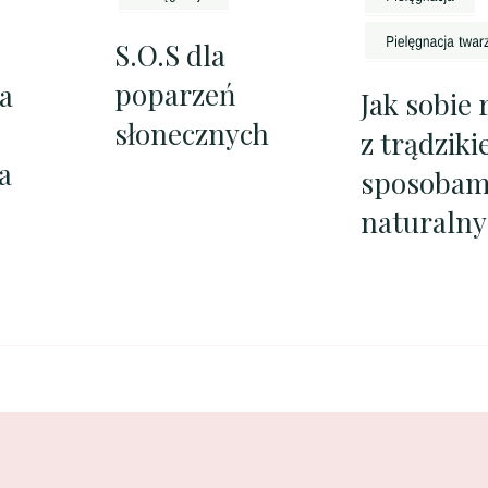
S.O.S dla
poparzeń
a
Jak sobie 
słonecznych
z trądzik
a
sposobam
naturaln