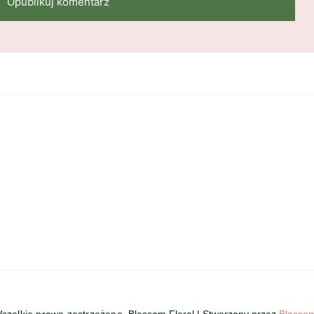
Wszelkie prawa zastrzeżone.
Blossom Floral | Stworzony przez
Blosso