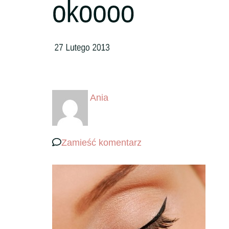
Ania
we
Zamieść komentarz
wpisie
okoooo