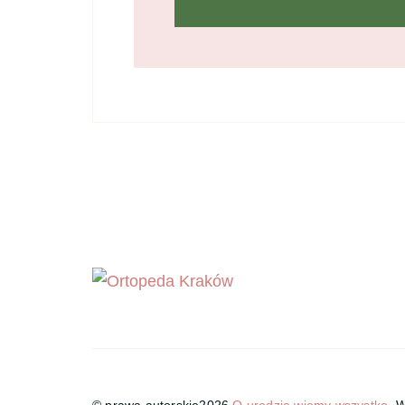
© prawa autorskie2026
O urodzie wiemy wszystko
. 