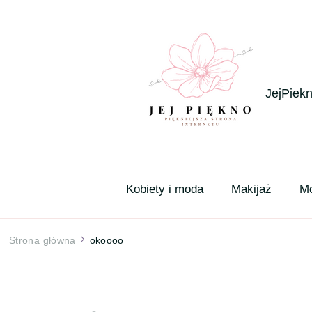
JejPiekn
Kobiety i moda
Makijaż
M
Strona główna
okoooo