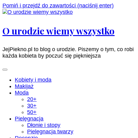
Pomiń i przejdź do zawartości (naciśnij enter)
O urodzie wiemy wszystko
JejPiekno.pl to blog o urodzie. Piszemy o tym, co robi
każda kobieta by poczuć się piękniejsza
Kobiety i moda
Makijaż
Moda
20+
30+
50+
Pielęgnacja
Dłonie i stopy
Pielęgnacja twarzy