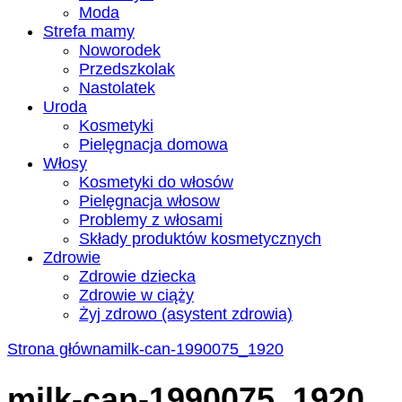
Moda
Strefa mamy
Noworodek
Przedszkolak
Nastolatek
Uroda
Kosmetyki
Pielęgnacja domowa
Włosy
Kosmetyki do włosów
Pielęgnacja włosow
Problemy z włosami
Składy produktów kosmetycznych
Zdrowie
Zdrowie dziecka
Zdrowie w ciąży
Żyj zdrowo (asystent zdrowia)
Strona główna
milk-can-1990075_1920
milk-can-1990075_1920