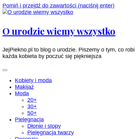
Pomiń i przejdź do zawartości (naciśnij enter)
O urodzie wiemy wszystko
JejPiekno.pl to blog o urodzie. Piszemy o tym, co robi
każda kobieta by poczuć się piękniejsza
Kobiety i moda
Makijaż
Moda
20+
30+
50+
Pielęgnacja
Dłonie i stopy
Pielęgnacja twarzy