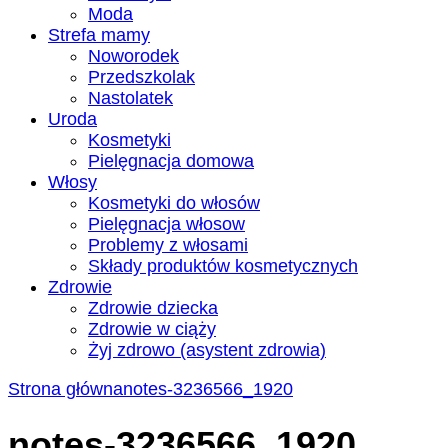
Moda
Strefa mamy
Noworodek
Przedszkolak
Nastolatek
Uroda
Kosmetyki
Pielęgnacja domowa
Włosy
Kosmetyki do włosów
Pielęgnacja włosow
Problemy z włosami
Składy produktów kosmetycznych
Zdrowie
Zdrowie dziecka
Zdrowie w ciąży
Żyj zdrowo (asystent zdrowia)
Strona główna
notes-3236566_1920
notes-3236566_1920