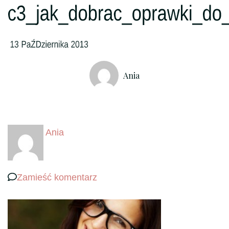
Ania
Ania
we
Zamieść komentarz
wpisie
c3_jak_dobrac_oprawki_do_kszt