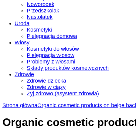
Noworodek
Przedszkolak
Nastolatek
Uroda
Kosmetyki
Pielęgnacja domowa
Włosy
Kosmetyki do włosów
Pielęgnacja włosow
Problemy z włosami
Składy produktów kosmetycznych
Zdrowie
Zdrowie dziecka
Zdrowie w ciąży
Żyj zdrowo (asystent zdrowia)
Strona główna
Organic cosmetic products on beige back
Organic cosmetic product