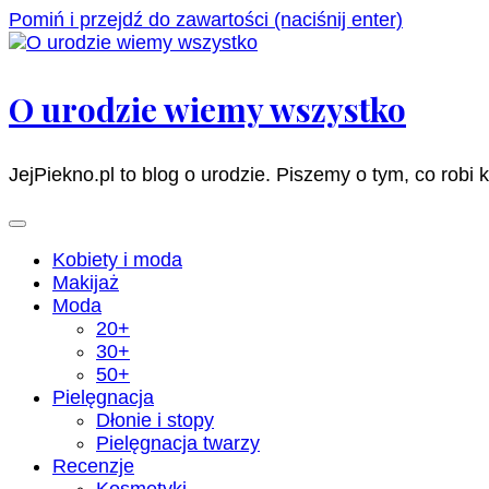
Pomiń i przejdź do zawartości (naciśnij enter)
O urodzie wiemy wszystko
JejPiekno.pl to blog o urodzie. Piszemy o tym, co robi 
Kobiety i moda
Makijaż
Moda
20+
30+
50+
Pielęgnacja
Dłonie i stopy
Pielęgnacja twarzy
Recenzje