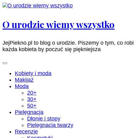
Pomiń
i
przejdź
O urodzie wiemy wszystko
do
zawartości
(naciśnij
JejPiekno.pl to blog o urodzie. Piszemy o tym, co robi
enter)
każda kobieta by poczuć się piękniejsza
Kobiety i moda
Makijaż
Moda
20+
30+
50+
Pielęgnacja
Dłonie i stopy
Pielęgnacja twarzy
Recenzje