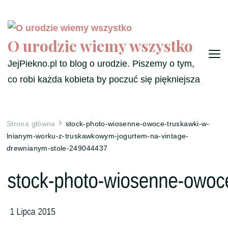
O urodzie wiemy wszystko
JejPiekno.pl to blog o urodzie. Piszemy o tym,
co robi każda kobieta by poczuć się piękniejsza
Strona główna
stock-photo-wiosenne-owoce-truskawki-w-
lnianym-worku-z-truskawkowym-jogurtem-na-vintage-
drewnianym-stole-249044437